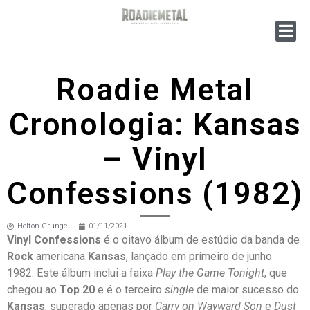
Roadie Metal
Cronologia: Kansas
– Vinyl
Confessions (1982)
Helton Grunge
01/11/2021
Vinyl Confessions
é o oitavo álbum de estúdio da banda de
Rock
americana
Kansas
, lançado em primeiro de junho
1982. Este álbum inclui a faixa
Play the Game Tonight
, que
chegou ao
Top 20
e é o terceiro
single
de maior sucesso do
Kansas
, superado apenas por
Carry on Wayward Son
e
Dust