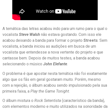
A temática das letras acabou indo para um rumo para o qual o
vocalista
Steve Walsh
não estava gostando. Com isso ele
acabou deixando a banda para formar o projeto
Streets
. Sem
vocalista, a banda iniciou as audições em busca de um
vocalista que entendesse a nova vertente do projeto e que
cantasse bem. Depois de muitos testes, a banda acabou
selecionando o músico
John Elefante
.
O problema é que apostar nesta temática não foi exatamente
algo que os fãs em geral gostaram muito. Porém, mesmo
com a rejeição, o álbum acabou sendo impulsionado pela sua
primeira faixa, a
Play the Game Tonight
.
O álbum mistura o
Rock Setentista
(característico da banda),
com elementos moderno e muito utilizados na sonoridade da