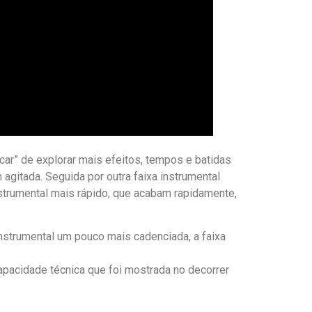
car” de explorar mais efeitos, tempos e batidas
 agitada. Seguida por outra faixa instrumental
strumental mais rápido, que acabam rapidamente,
nstrumental um pouco mais cadenciada, a faixa
apacidade técnica que foi mostrada no decorrer