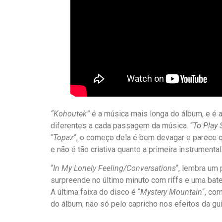
“Kohoutek”
é a música mais longa do álbum, e é a
diferentes a cada passagem da música. “
To Play
“
Topaz
“, o começo dela é bem devagar e parece 
e não é tão criativa quanto a primeira instrumental
“
In My Lonely Feeling/Conversations
“, lembra um
surpreende no último minuto com riffs e uma bate
A última faixa do disco é “
Mystery Mountain
“, co
do álbum, não só pelo capricho nos efeitos da guit