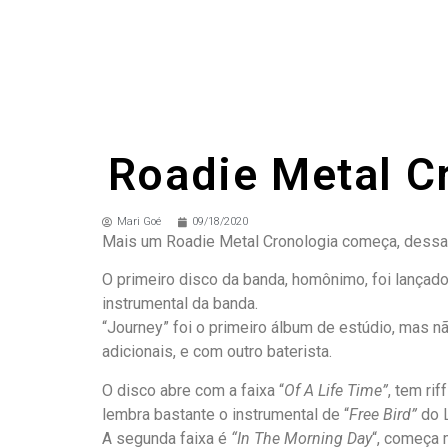
Roadie Metal C
Mari Goé
09/18/2020
Mais um Roadie Metal Cronologia começa, dessa 
O primeiro disco da banda, homônimo, foi lançado
instrumental da banda.
“Journey” foi o primeiro álbum de estúdio, mas 
adicionais, e com outro baterista.
O disco abre com a faixa “
Of A Life Time”
, tem ri
lembra bastante o instrumental de “
Free Bird”
do L
A segunda faixa é
“In The Morning Day
“, começa 