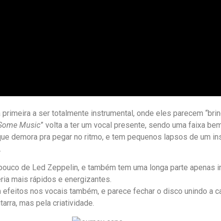
 primeira a ser totalmente instrumental, onde eles parecem “brin
 Some Music
” volta a ter um vocal presente, sendo uma faixa bem
que demora pra pegar no ritmo, e tem pequenos lapsos de um in
.
 pouco de Led Zeppelin, e também tem uma longa parte apenas i
ria mais rápidos e energizantes.
m efeitos nos vocais também, e parece fechar o disco unindo a c
arra, mas pela criatividade.