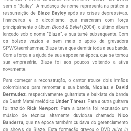
sem o “Bailey”. A mudança de nome representa na prática a
ressurreição de
Blaze Bayley
após as crises depressivas,
financeiras e o alcoolismo, que marcaram com força
principalmente o álbum
Blood & Belief
(2004), o último álbum
lançado sob o nome “Blaze”, e sua turnê subsequente. Com
os bolsos vazios e sem mais o apoio da gravadora
SPV/Steamhammer, Blaze teve que demitir toda a sua banda.
Com a força e a ajuda de sua esposa na época, que se tornou
sua empresária, Blaze foi aos poucos voltando a ativa
novamente.
Para começar a reconstrução, o cantor trouxe dois irmãos
colombianos para remontar a sua banda,
Nicolas
e
David
Bermudez
, respectivamente guitarrista e baixista da banda
de Death Metal melódico
Under Threat
. Para a outra guitarra
foi trazido
Rick Newport
. Para a bateria foi recrutado um
músico de técnica altamente duvidosa chamado
Nico
Banderra
, que na época também cuidava do gerenciamento
de shows de Blaze. Esta formação gravou o DVD
Alive In