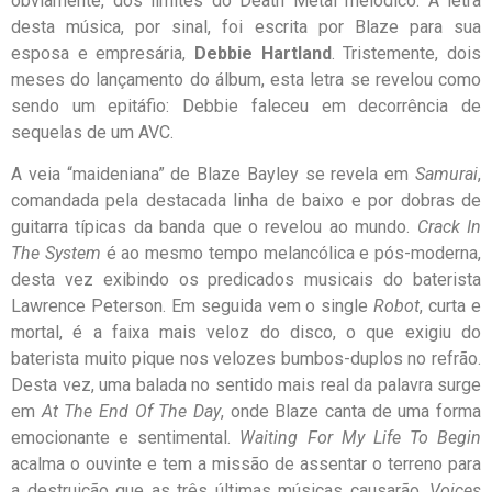
obviamente, dos limites do Death Metal melódico. A letra
desta música, por sinal, foi escrita por Blaze para sua
esposa e empresária,
Debbie Hartland
. Tristemente, dois
meses do lançamento do álbum, esta letra se revelou como
sendo um epitáfio: Debbie faleceu em decorrência de
sequelas de um AVC.
A veia “maideniana” de Blaze Bayley se revela em
Samurai
,
comandada pela destacada linha de baixo e por dobras de
guitarra típicas da banda que o revelou ao mundo.
Crack In
The System
é ao mesmo tempo melancólica e pós-moderna,
desta vez exibindo os predicados musicais do baterista
Lawrence Peterson. Em seguida vem o single
Robot
, curta e
mortal, é a faixa mais veloz do disco, o que exigiu do
baterista muito pique nos velozes bumbos-duplos no refrão.
Desta vez, uma balada no sentido mais real da palavra surge
em
At The End Of The Day
, onde Blaze canta de uma forma
emocionante e sentimental.
Waiting For My Life To Begin
acalma o ouvinte e tem a missão de assentar o terreno para
a destruição que as três últimas músicas causarão.
Voices