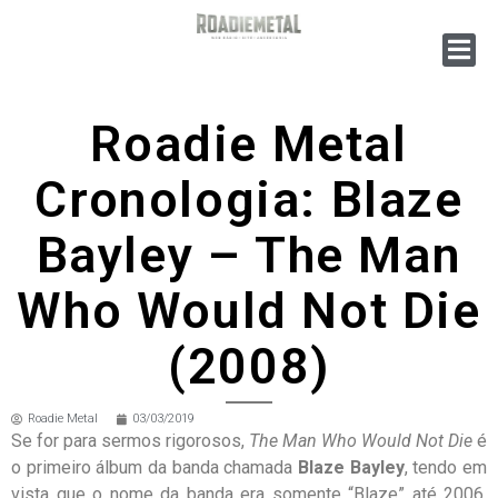
Roadie Metal
Cronologia: Blaze
Bayley – The Man
Who Would Not Die
(2008)
Roadie Metal
03/03/2019
Se for para sermos rigorosos,
The Man Who Would Not Die
é
o primeiro álbum da banda chamada
Blaze Bayley
, tendo em
vista que o nome da banda era somente “Blaze” até 2006,