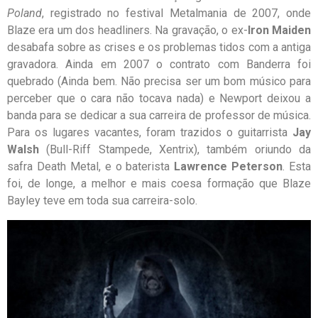
Poland
, registrado no festival Metalmania de 2007, onde
Blaze era um dos headliners. Na gravação, o ex-
Iron Maiden
desabafa sobre as crises e os problemas tidos com a antiga
gravadora. Ainda em 2007 o contrato com Banderra foi
quebrado (Ainda bem. Não precisa ser um bom músico para
perceber que o cara não tocava nada) e Newport deixou a
banda para se dedicar a sua carreira de professor de música.
Para os lugares vacantes, foram trazidos o guitarrista
Jay
Walsh
(Bull-Riff Stampede, Xentrix), também oriundo da
safra Death Metal, e o baterista
Lawrence Peterson
. Esta
foi, de longe, a melhor e mais coesa formação que Blaze
Bayley teve em toda sua carreira-solo.