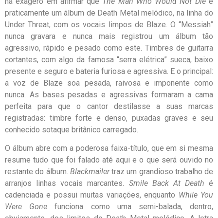
há exagero em afirmar que
The Man Who Would Not Die
é
praticamente um álbum de Death Metal melódico, na linha do
Under Threat, com os vocais limpos de Blaze. O “Messiah”
nunca gravara e nunca mais registrou um álbum tão
agressivo, rápido e pesado como este. Timbres de guitarra
cortantes, com algo da famosa “serra elétrica” sueca, baixo
presente e seguro e bateria furiosa e agressiva. E o principal:
a voz de Blaze soa pesada, raivosa e imponente como
nunca. As bases pesadas e agressivas formaram a cama
perfeita para que o cantor destilasse a suas marcas
registradas: timbre forte e denso, puxadas graves e seu
conhecido sotaque britânico carregado.
O álbum abre com a poderosa faixa-título, que em si mesma
resume tudo que foi falado até aqui e o que será ouvido no
restante do álbum.
Blackmailer
traz um grandioso trabalho de
arranjos linhas vocais marcantes.
Smile Back At Death
é
cadenciada e possui muitas variações, enquanto
While You
Were Gone
funciona como uma semi-balada, dentro,