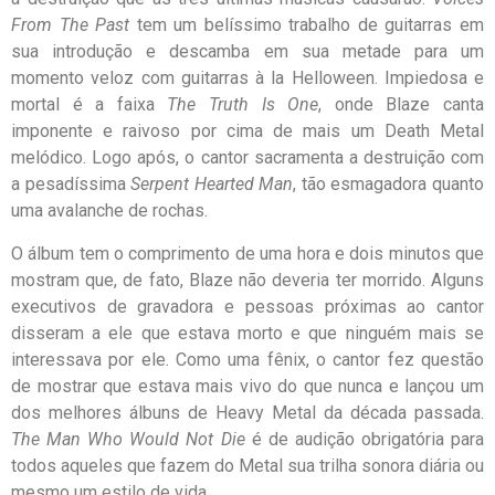
From The Past
tem um belíssimo trabalho de guitarras em
sua introdução e descamba em sua metade para um
momento veloz com guitarras à la Helloween. Impiedosa e
mortal é a faixa
The Truth Is One
, onde Blaze canta
imponente e raivoso por cima de mais um Death Metal
melódico. Logo após, o cantor sacramenta a destruição com
a pesadíssima
Serpent Hearted Man
, tão esmagadora quanto
uma avalanche de rochas.
O álbum tem o comprimento de uma hora e dois minutos que
mostram que, de fato, Blaze não deveria ter morrido. Alguns
executivos de gravadora e pessoas próximas ao cantor
disseram a ele que estava morto e que ninguém mais se
interessava por ele. Como uma fênix, o cantor fez questão
de mostrar que estava mais vivo do que nunca e lançou um
dos melhores álbuns de Heavy Metal da década passada.
The Man Who Would Not Die
é de audição obrigatória para
todos aqueles que fazem do Metal sua trilha sonora diária ou
mesmo um estilo de vida.