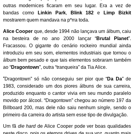
outras modernices ficaram em seu lugar. Era a vez de
bandas como
Linkin Park
,
Blink 182
e
Limp Bizkit
mostrarem quem mandava na p*rra toda.
Alice Cooper
que, desde 1994 não lançava um álbum, caiu
na besteira de no ano 2000 lançar “
Brutal Planet
”.
Fracassou. O gigante do cenário rockeiro mundial ainda
introduziu em seu som, elementos industriais que tornou o
álbum bem pesado e que tais elementos sobraram também
ao “
Dragontown
”, outra “tranqueira” da Tia Alice.
“
Dragontown” só não conseguiu ser pior que “
Da Da
” de
1983, considerado um dos piores álbuns de sua carreira,
produzido enquanto o cantor vivia em seu mundo paralelo
movido por álcool. “Dragontown” chegou ao número 197 da
Billboard 200, mas dele não saiu nenhum
single
, sendo o
primeiro da carreira do artista sem esse tipo de divulgação.
Um fã
die hard
de Alice Cooper pode ver boas qualidades
neste disco, pois os eternos drives de sua voz, quanto mais