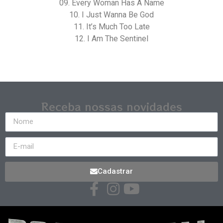
09. Every Woman Has A Name
10. I Just Wanna Be God
11. It’s Much Too Late
12. I Am The Sentinel
Receba nossas novidades
Cadastrar