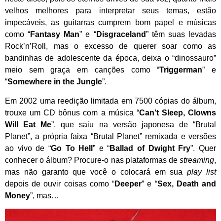
velhos melhores para interpretar seus temas, estão
impecáveis, as guitarras cumprem bom papel e músicas
como “
Fantasy Man
” e “
Disgraceland
” têm suas levadas
Rock’n’Roll, mas o excesso de querer soar como as
bandinhas de adolescente da época, deixa o “dinossauro”
meio sem graça em canções como “
Triggerman
” e
“
Somewhere in the Jungle
”.
Em 2002 uma reedição limitada em 7500 cópias do álbum,
trouxe um CD bônus com a música “
Can’t Sleep, Clowns
Will Eat Me
”, que saiu na versão japonesa de “Brutal
Planet”, a própria faixa “Brutal Planet” remixada e versões
ao vivo de “
Go To Hell
” e “
Ballad of Dwight Fry
”. Quer
conhecer o álbum? Procure-o nas plataformas de
streaming
,
mas não garanto que você o colocará em sua
play list
depois de ouvir coisas como “
Deeper
” e “
Sex, Death and
Money
”, mas…