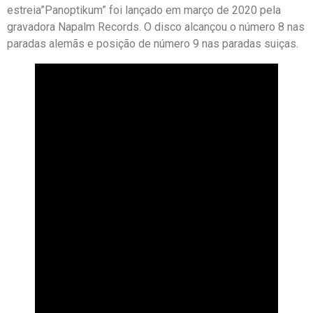
estreia”Panoptikum” foi lançado em março de 2020 pela
gravadora Napalm Records. O disco alcançou o número 8 nas
paradas alemãs e posição de número 9 nas paradas suiças.