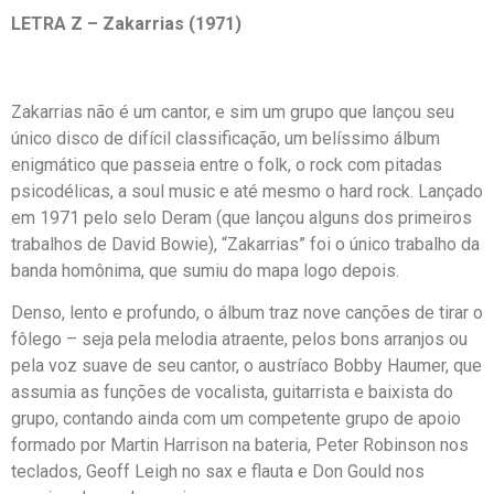
LETRA Z – Zakarrias (1971)
Zakarrias não é um cantor, e sim um grupo que lançou seu
único disco de difícil classificação, um belíssimo álbum
enigmático que passeia entre o folk, o rock com pitadas
psicodélicas, a soul music e até mesmo o hard rock. Lançado
em 1971 pelo selo Deram (que lançou alguns dos primeiros
trabalhos de David Bowie), “Zakarrias” foi o único trabalho da
banda homônima, que sumiu do mapa logo depois.
Denso, lento e profundo, o álbum traz nove canções de tirar o
fôlego – seja pela melodia atraente, pelos bons arranjos ou
pela voz suave de seu cantor, o austríaco Bobby Haumer, que
assumia as funções de vocalista, guitarrista e baixista do
grupo, contando ainda com um competente grupo de apoio
formado por Martin Harrison na bateria, Peter Robinson nos
teclados, Geoff Leigh no sax e flauta e Don Gould nos