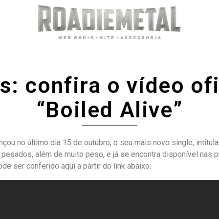
s: confira o vídeo ofi
“Boiled Alive”
çou no último dia 15 de outubro, o seu mais novo single, intitul
pesados, além de muito peso, e já se encontra disponível nas p
ode ser conferido aqui a partir do link abaixo.