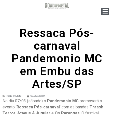
Ressaca Pós-
carnaval
Pandemonio MC
em Embu das
Artes/SP
Roadie Metal
02/20/2020
No dia 07/03 (sábado) o
Pandemonio MC
promoverá o
evento ‘
Ressaca Pós-carnaval
’ com as bandas
Thrash
Terror
,
Ataque À Jugular
e
Os Parangas
. O festival