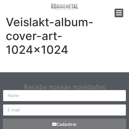
Veislakt-album-
cover-art-
1024×1024
Receba nossas novidades
Cadastrar