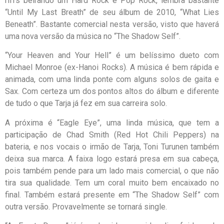
riffs beirando um Hard Rock e Pop Rock, lembra bastante
“Until My Last Breath” de seu álbum de 2010, “What Lies
Beneath”. Bastante comercial nesta versão, visto que haverá
uma nova versão da música no “The Shadow Self”.
“Your Heaven and Your Hell” é um belíssimo dueto com
Michael Monroe (ex-Hanoi Rocks). A música é bem rápida e
animada, com uma linda ponte com alguns solos de gaita e
Sax. Com certeza um dos pontos altos do álbum e diferente
de tudo o que Tarja já fez em sua carreira solo.
A próxima é “Eagle Eye”, uma linda música, que tem a
participação de Chad Smith (Red Hot Chili Peppers) na
bateria, e nos vocais o irmão de Tarja, Toni Turunen também
deixa sua marca. A faixa logo estará presa em sua cabeça,
pois também pende para um lado mais comercial, o que não
tira sua qualidade. Tem um coral muito bem encaixado no
final. Também estará presente em “The Shadow Self” com
outra versão. Provavelmente se tornará single.