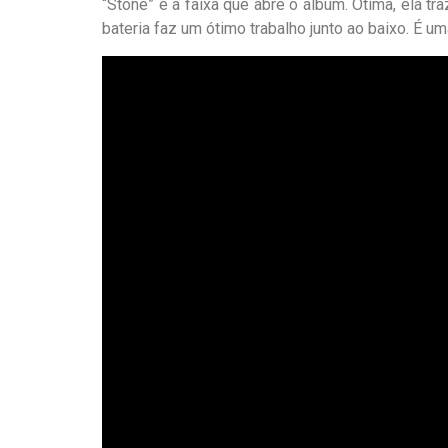
“Stone” é a faixa que abre o álbum. Ótima, ela tr
bateria faz um ótimo trabalho junto ao baixo. É u