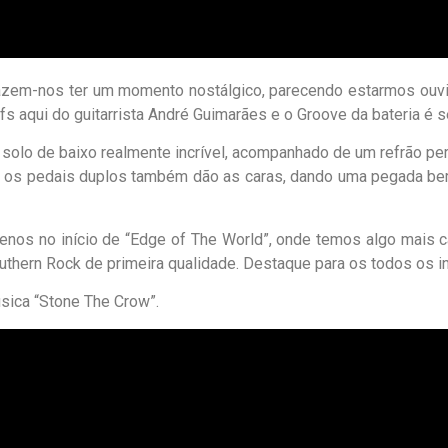
 fazem-nos ter um momento nostálgico, parecendo estarmos ouv
s aqui do guitarrista André Guimarães e o Groove da bateria é s
solo de baixo realmente incrível, acompanhado de um refrão perf
ui os pedais duplos também dão as caras, dando uma pegada be
nos no início de “Edge of The World”, onde temos algo mais c
ern Rock de primeira qualidade. Destaque para os todos os int
úsica “Stone The Crow”.