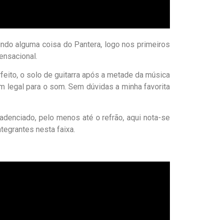
indo alguma coisa do Pantera, logo nos primeiros
ensacional.
eito, o solo de guitarra após a metade da música
m legal para o som. Sem dúvidas a minha favorita
adenciado, pelo menos até o refrão, aqui nota-se
egrantes nesta faixa.