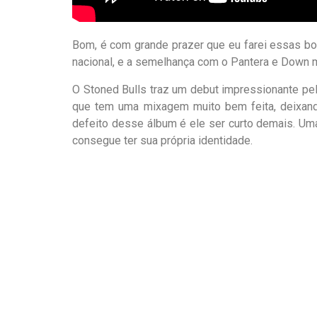
Bom, é com grande prazer que eu farei essas bo
nacional, e a semelhança com o Pantera e Down m
O Stoned Bulls traz um debut impressionante pel
que tem uma mixagem muito bem feita, deixand
defeito desse álbum é ele ser curto demais. Um
consegue ter sua própria identidade.