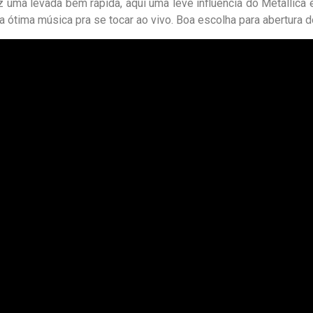
az uma levada bem rápida, aqui uma leve influência do Metallica
ma ótima música pra se tocar ao vivo. Boa escolha para abertura 