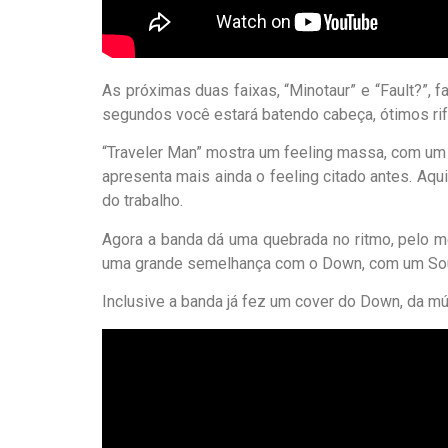
As próximas duas faixas, “Minotaur” e “Fault?”,
segundos você estará batendo cabeça, ótimos riff
“Traveler Man” mostra um feeling massa, com um 
apresenta mais ainda o feeling citado antes. Aq
do trabalho.
Agora a banda dá uma quebrada no ritmo, pelo me
uma grande semelhança com o Down, com um South
Inclusive a banda já fez um cover do Down, da m