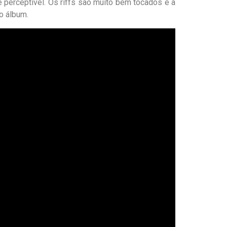
 é perceptível. Os riffs são muito bem tocados e a
do álbum.