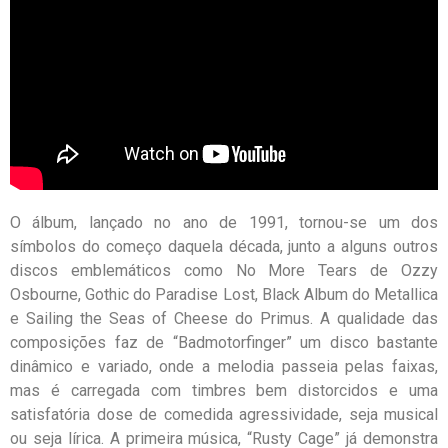
O álbum, lançado no ano de 1991, tornou-se um dos
símbolos do começo daquela década, junto a alguns outros
discos emblemáticos como No More Tears de Ozzy
Osbourne, Gothic do Paradise Lost, Black Album do Metallica
e Sailing the Seas of Cheese do Primus. A qualidade das
composições faz de “Badmotorfinger” um disco bastante
dinâmico e variado, onde a melodia passeia pelas faixas,
mas é carregada com timbres bem distorcidos e uma
satisfatória dose de comedida agressividade, seja musical
ou seja lírica. A primeira música, “Rusty Cage” já demonstra