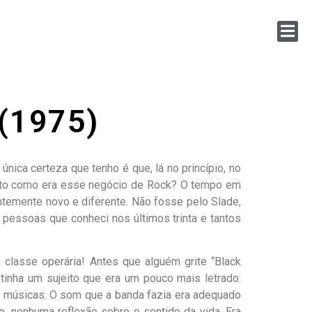
 (1975)
nica certeza que tenho é que, lá no princípio, no
reito como era esse negócio de Rock? O tempo em
antemente novo e diferente. Não fosse pelo Slade,
 pessoas que conheci nos últimos trinta e tantos
classe operária! Antes que alguém grite “Black
inha um sujeito que era um pouco mais letrado:
as músicas. O som que a banda fazia era adequado
o, nenhuma reflexão sobre o sentido da vida. Era