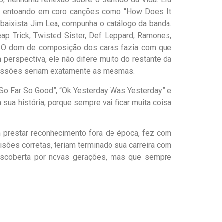
o e entoando em coro canções como “How Does It
 baixista Jim Lea, compunha o catálogo da banda.
ap Trick, Twisted Sister, Def Leppard, Ramones,
. O dom de composição dos caras fazia com que
perspectiva, ele não difere muito do restante da
pressões seriam exatamente as mesmas.
o “So Far So Good”, “Ok Yesterday Was Yesterday” e
ua história, porque sempre vai ficar muita coisa
em prestar reconhecimento fora de época, fez com
ões corretas, teriam terminado sua carreira com
descoberta por novas gerações, mas que sempre