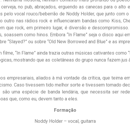
e cerveja, no pub, abraçados, erguendo as canecas para o alt
os pelo vocal rouco/beberrão de Noddy Holder, que junto com o
 outro nas rádios rock e influenciaram bandas como Kiss, Che
em que rock, em primeiro lugar, é diversão e descompromisso
 soassem como hinos. Embora “In Flame” seja o disco aqui em 
 sobre “Slayed?” ou sobre “Old New Borrowed and Blue” e as im
um filme, “In Flame” ainda trazia outras músicas cativantes com
icas, mostrando que as coletâneas do grupo nunca fazem jus à s
os empresariais, aliados à má vontade da crítica, que teima 
ismo. Caso tivessem tido melhor sorte e tivessem tomado decis
e são uma espécie de banda lendária, que necessita ser re
as que, como eu, devem tanto a eles.
Formação
Noddy Holder – vocal, guitarra