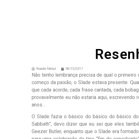
Resenh
Roadie Metal
09/15/2017
Não tenho lembrança precisa de qual o primeiro d
começo da paixão, o Slade estava presente. Qua
que cada acorde, cada frase cantada, cada bobage
provavelmente eu não estaria aqui, escrevendo r
anos…
O Slade fazia o básico do básico do básico do
Sabbath”, devo dizer que eu sei que eles tamb
Geezer Butler, enquanto que o Slade era formado
para uma celebração do tipo “fim de expediente”