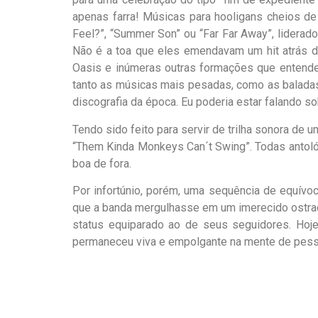
apenas farra! Músicas para hooligans cheios d
Feel?”, “Summer Son” ou “Far Far Away”, liderad
Não é a toa que eles emendavam um hit atrás do
Oasis e inúmeras outras formações que entend
tanto as músicas mais pesadas, como as baladas,
discografia da época. Eu poderia estar falando
Tendo sido feito para servir de trilha sonora de 
“Them Kinda Monkeys Can´t Swing”. Todas antológ
boa de fora.
Por infortúnio, porém, uma sequência de equívoc
que a banda mergulhasse em um imerecido ostrac
status equiparado ao de seus seguidores. Hoj
permaneceu viva e empolgante na mente de pesso