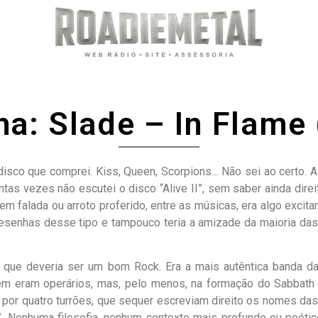
a: Slade – In Flame
isco que comprei. Kiss, Queen, Scorpions… Não sei ao certo. A ú
ntas vezes não escutei o disco “Alive II”, sem saber ainda di
m falada ou arroto proferido, entre as músicas, era algo excit
esenhas desse tipo e tampouco teria a amizade da maioria das
 que deveria ser um bom Rock. Era a mais autêntica banda da 
ém eram operários, mas, pelo menos, na formação do Sabbath t
 por quatro turrões, que sequer escreviam direito os nomes d
. Nenhuma filosofia, nenhum contexto mais profundo ou poétic