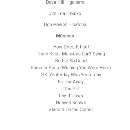
Dave Hill – guitarra
Jim Lea – baixo
Don Powell – bateria
Músicas
How Does It Feel
Them Kinda Monkeys Can’t Swing
So Far So Good
Summer Song (Wishing You Were Here)
O.K. Yesterday Was Yesterday
Far Far Away
This Girl
Lay It Down
Heaven Knows
Standin’ On the Corner