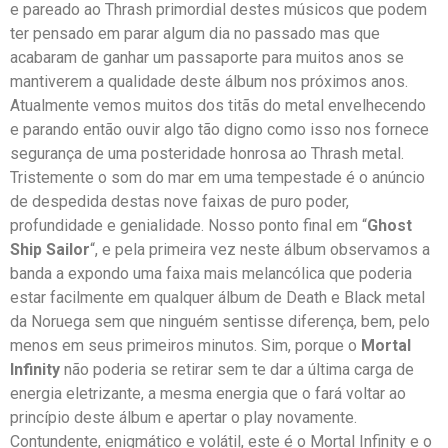
e pareado ao Thrash primordial destes músicos que podem
ter pensado em parar algum dia no passado mas que
acabaram de ganhar um passaporte para muitos anos se
mantiverem a qualidade deste álbum nos próximos anos.
Atualmente vemos muitos dos titãs do metal envelhecendo
e parando então ouvir algo tão digno como isso nos fornece
segurança de uma posteridade honrosa ao Thrash metal.
Tristemente o som do mar em uma tempestade é o anúncio
de despedida destas nove faixas de puro poder,
profundidade e genialidade. Nosso ponto final em “
Ghost
Ship Sailor
“, e pela primeira vez neste álbum observamos a
banda a expondo uma faixa mais melancólica que poderia
estar facilmente em qualquer álbum de Death e Black metal
da Noruega sem que ninguém sentisse diferença, bem, pelo
menos em seus primeiros minutos. Sim, porque o
Mortal
Infinity
não poderia se retirar sem te dar a última carga de
energia eletrizante, a mesma energia que o fará voltar ao
princípio deste álbum e apertar o play novamente.
Contundente, enigmático e volátil, este é o Mortal Infinity e o