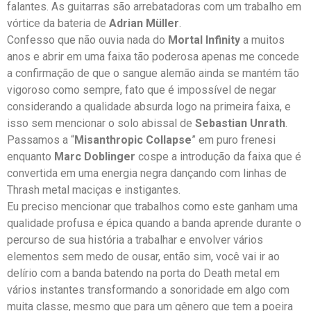
falantes. As guitarras são arrebatadoras com um trabalho em
vórtice da bateria de
Adrian Müller
.
Confesso que não ouvia nada do
Mortal Infinity
a muitos
anos e abrir em uma faixa tão poderosa apenas me concede
a confirmação de que o sangue alemão ainda se mantém tão
vigoroso como sempre, fato que é impossível de negar
considerando a qualidade absurda logo na primeira faixa, e
isso sem mencionar o solo abissal de
Sebastian Unrath
.
Passamos a “
Misanthropic Collapse
” em puro frenesi
enquanto
Marc Doblinger
cospe a introdução da faixa que é
convertida em uma energia negra dançando com linhas de
Thrash metal maciças e instigantes.
Eu preciso mencionar que trabalhos como este ganham uma
qualidade profusa e épica quando a banda aprende durante o
percurso de sua história a trabalhar e envolver vários
elementos sem medo de ousar, então sim, você vai ir ao
delírio com a banda batendo na porta do Death metal em
vários instantes transformando a sonoridade em algo com
muita classe, mesmo que para um gênero que tem a poeira