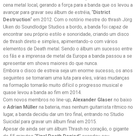
cena metal local, gerando a força para a banda que os levou a
avançar para gravar seu álbum de estréia, “
District
Destruction
“ em 2012. Com o notório mestre do thrash Jörg
Uken do Soundlodge Studios a bordo, a banda foi capaz de
encontrar seu próprio estilo e sonoridade, criando um disco
de thrash direto e simples, apimentando-o com vários
elementos de Death metal. Sendo o álbum um sucesso entre
os fãs e a imprensa de metal da Europa a banda passou a se
apresentar em shows maiores do que nunca.
Embora o disco de estreia seja um enorme sucesso, os anos
seguintes se tornariam uma luta para eles, várias mudanças
na formação tornarão muito difícil o progresso musical e
quase levou a banda ao fim em 2014.
Com novos membros no line-up,
Alexander Glaser
no baixo
e
Adrian Müller
na bateria, mas nenhum guitarrista rítmico no
lugar, a banda decidiu dar um tiro final, entrando no Studio
Suicidal para gravar um álbum final em 2015.
Apesar de ainda ser um álbum Thrash no coração, o gigante