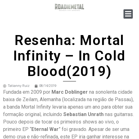
Resenha: Mortal
Infinity – In Cold
Blood(2019)
Tatianny Ruiz
08/14/2019
Fundada em 2009 por
Marc Doblinger
na sonolenta cidade
baixa de Zeilarn, Alemanha (localizada na região de Passau),
a banda Mortal Infinity levaria apenas um ano para obter sua
formação original, incluindo
Sebastian Unrath
nas guitarras.
Pouco depois de tocar os primeiros shows ao vivo, o
primeiro EP “
Eternal War
” foi gravado. Apesar de ser uma
demo crua e não-refinada, este EP iria ganhar interesse na