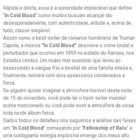
Rápida e direta, essa é a sonoridade implacável que define
“
In Cold Blood
” como muitos buscam alcançar tão
desesperadamente, com autenticidade, atitude e, acima de
tudo, classe inegável.
Assim como o best-seller de romance homônimo de Truman
Capote, a música
“In Cold Blood”
descreve o crime brutal e
perturbador que ocorreu em 1959 no estado do Kansas, nos
Estados Unidos. Um roubo mal sucedido que levou ao
assassinato a sangue frio e bestial de uma família inteira e,
finalmente, termina com dois assassinos condenados a
forca.
Se alguém quiser imaginar a atmosfera horrível desta noite
de 15 de novembro, você pode ler o best-seller mundial
acima mencionado ou você pode ouvir a atmosfera da coisa
toda neste álbum feroz.
Dados todos os detalhes nós seguimos a análise das faixas
em “
In Cold Blood
” começando por “
Fellowship of Rats
” e
uma contagiante energia explosiva emerge dos meus alto