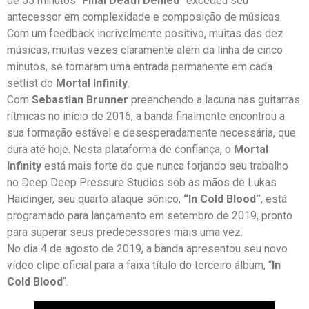
de 55 minutos “
Final Death Denied
” excedeu seu
antecessor em complexidade e composição de músicas.
Com um feedback incrivelmente positivo, muitas das dez
músicas, muitas vezes claramente além da linha de cinco
minutos, se tornaram uma entrada permanente em cada
setlist do
Mortal Infinity
.
Com
Sebastian Brunner
preenchendo a lacuna nas guitarras
rítmicas no início de 2016, a banda finalmente encontrou a
sua formação estável e desesperadamente necessária, que
dura até hoje. Nesta plataforma de confiança, o
Mortal
Infinity
está mais forte do que nunca forjando seu trabalho
no Deep Deep Pressure Studios sob as mãos de Lukas
Haidinger, seu quarto ataque sônico,
“In Cold Blood”
, está
programado para lançamento em setembro de 2019, pronto
para superar seus predecessores mais uma vez.
No dia 4 de agosto de 2019, a banda apresentou seu novo
vídeo clipe oficial para a faixa título do terceiro álbum, “
In
Cold Blood
“.