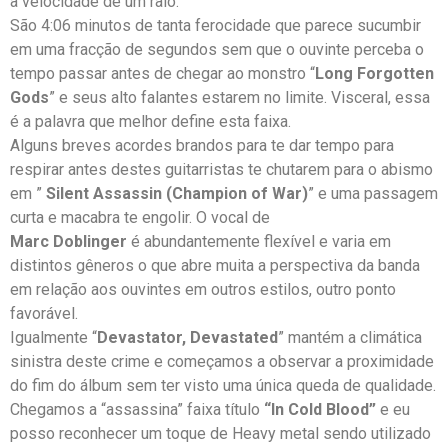
a velocidade de um raio.
São 4:06 minutos de tanta ferocidade que parece sucumbir
em uma fracção de segundos sem que o ouvinte perceba o
tempo passar antes de chegar ao monstro “
Long Forgotten
Gods
” e seus alto falantes estarem no limite. Visceral, essa
é a palavra que melhor define esta faixa.
Alguns breves acordes brandos para te dar tempo para
respirar antes destes guitarristas te chutarem para o abismo
em ”
Silent Assassin (Champion of War)
” e uma passagem
curta e macabra te engolir. O vocal de
Marc Doblinger
é abundantemente flexível e varia em
distintos gêneros o que abre muita a perspectiva da banda
em relação aos ouvintes em outros estilos, outro ponto
favorável.
Igualmente “
Devastator, Devastated
” mantém a climática
sinistra deste crime e começamos a observar a proximidade
do fim do álbum sem ter visto uma única queda de qualidade.
Chegamos a “assassina” faixa título
“In Cold Blood”
e eu
posso reconhecer um toque de Heavy metal sendo utilizado