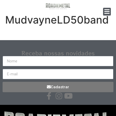
MudvayneLD50band
Receba nossas novidades
Cadastrar