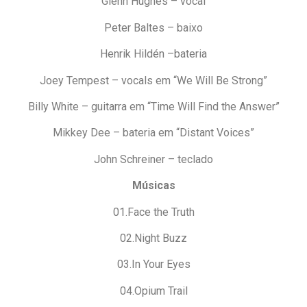
Glenn Hughes – vocal
Peter Baltes – baixo
Henrik Hildén –bateria
Joey Tempest – vocals em “We Will Be Strong”
Billy White – guitarra em “Time Will Find the Answer”
Mikkey Dee – bateria em “Distant Voices”
John Schreiner – teclado
Músicas
01.Face the Truth
02.Night Buzz
03.In Your Eyes
04.Opium Trail