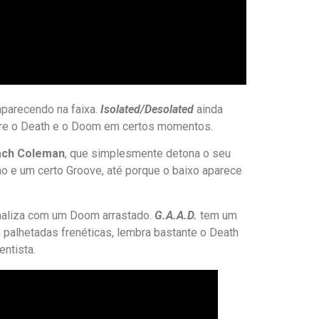
aparecendo na faixa.
Isolated/Desolated
ainda
ntre o Death e o Doom em certos momentos.
ach Coleman
, que simplesmente detona o seu
o e um certo Groove, até porque o baixo aparece
naliza com um Doom arrastado.
G.A.A.D.
tem um
palhetadas frenéticas, lembra bastante o Death
ntista.