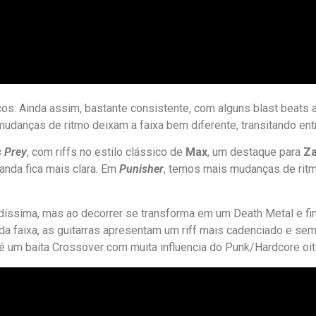
cos. Ainda assim, bastante consistente, com alguns blast beats 
mudanças de ritmo deixam a faixa bem diferente, transitando e
s Prey
, com riffs no estilo clássico de
Max
, um destaque para
Z
anda fica mais clara. Em
Punisher
, temos mais mudanças de ritm
íssima, mas ao decorrer se transforma em um Death Metal e fi
faixa, as guitarras apresentam um riff mais cadenciado e sem 
é um baita Crossover com muita influencia do Punk/Hardcore oite