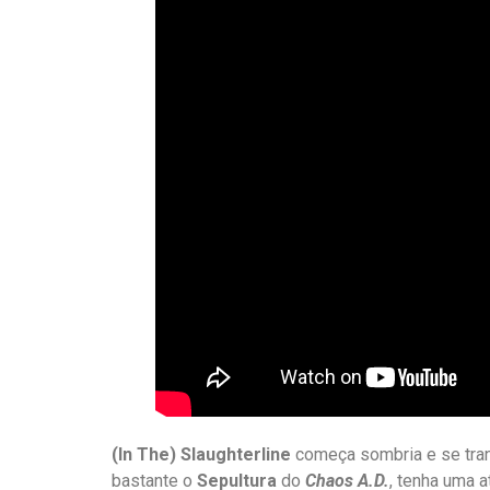
(In The) Slaughterline
começa sombria e se tra
bastante o
Sepultura
do
Chaos A.D.
, tenha uma 