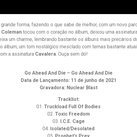
 grande forma, fazendo o que sabe de melhor, com um novo parc
.
Coleman
tocou com o coração no álbum, deixou uma assinatura 
eixa um charme, lembrando bastante os álbuns mais precários d
do álbum, um tom nostálgico mesclado com temas bastante atuai
com a assinatura
Cavalera
. Ouça sem dó!
Go Ahead And Die – Go Ahead And Die
Data de Lançamento: 11 de junho de 2021
Gravadora: Nuclear Blast
Tracklist:
01.
Truckload Full Of Bodies
02.
Toxic Freedom
03.
I.C.E. Cage
04.
Isolated/Desolated
05.
Prophet’s Prey