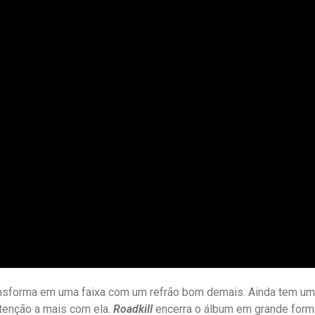
nsforma em uma faixa com um refrão bom demais. Ainda tem um
atenção a mais com ela.
Roadkill
encerra o álbum em grande form