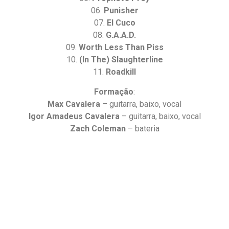
06.
Punisher
07.
El Cuco
08.
G.A.A.D.
09.
Worth Less Than Piss
10.
(In The) Slaughterline
11.
Roadkill
Formação
:
Max Cavalera
– guitarra, baixo, vocal
Igor Amadeus Cavalera
– guitarra, baixo, vocal
Zach Coleman
– bateria