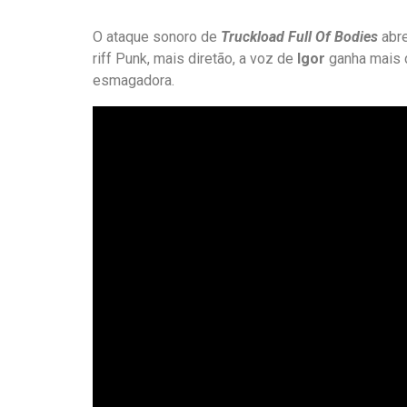
O ataque sonoro de
Truckload Full Of Bodies
abre
riff Punk, mais diretão, a voz de
Igor
ganha mais d
esmagadora.