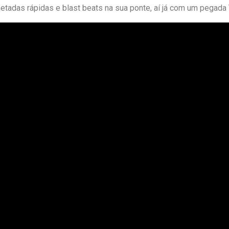
lhetadas rápidas e blast beats na sua ponte, aí já com um pegad