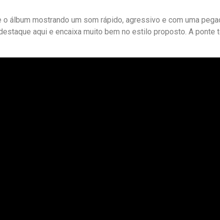
 o álbum mostrando um som rápido, agressivo e com uma pega
estaque aqui e encaixa muito bem no estilo proposto. A ponte t