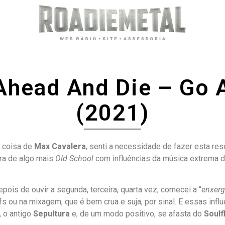
Ahead And Die – Go 
(2021)
r coisa de
Max Cavalera
, senti a necessidade de fazer esta re
ra de algo mais
Old School
com influências da música extrema d
ois de ouvir a segunda, terceira, quarta vez, comecei a “
enxerg
riffs ou na mixagem, que é bem crua e suja, por sinal. E essas in
, o antigo
Sepultura
e, de um modo positivo, se afasta do
Soulf