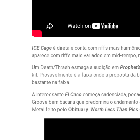
ICE Cage
é direta e conta com riffs mais harmôni
aparece com riffs mais variados em mid-tempo, 
Um Death/Thrash esmaga a audição em
Prophet’
kit. Provavelmente é a faixa onde a proposta da b
bastante na faixa.
A interessante
El Cuco
começa cadenciada, pesad
Groove bem bacana que predomina o andamento da 
Metal feito pelo
Obituary
.
Worth Less Than Piss