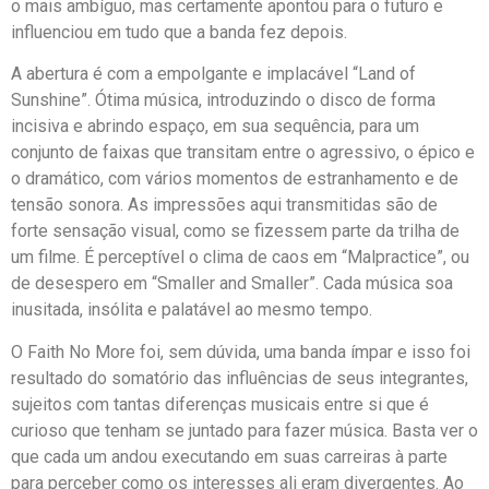
o mais ambíguo, mas certamente apontou para o futuro e
influenciou em tudo que a banda fez depois.
A abertura é com a empolgante e implacável “Land of
Sunshine”. Ótima música, introduzindo o disco de forma
incisiva e abrindo espaço, em sua sequência, para um
conjunto de faixas que transitam entre o agressivo, o épico e
o dramático, com vários momentos de estranhamento e de
tensão sonora. As impressões aqui transmitidas são de
forte sensação visual, como se fizessem parte da trilha de
um filme. É perceptível o clima de caos em “Malpractice”, ou
de desespero em “Smaller and Smaller”. Cada música soa
inusitada, insólita e palatável ao mesmo tempo.
O Faith No More foi, sem dúvida, uma banda ímpar e isso foi
resultado do somatório das influências de seus integrantes,
sujeitos com tantas diferenças musicais entre si que é
curioso que tenham se juntado para fazer música. Basta ver o
que cada um andou executando em suas carreiras à parte
para perceber como os interesses ali eram divergentes. Ao