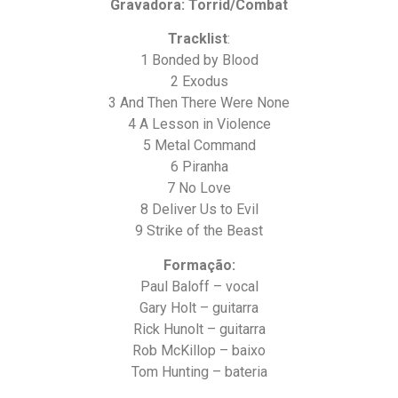
Gravadora: Torrid/Combat
Tracklist
:
1 Bonded by Blood
2 Exodus
3 And Then There Were None
4 A Lesson in Violence
5 Metal Command
6 Piranha
7 No Love
8 Deliver Us to Evil
9 Strike of the Beast
Formação:
Paul Baloff – vocal
Gary Holt – guitarra
Rick Hunolt – guitarra
Rob McKillop – baixo
Tom Hunting – bateria