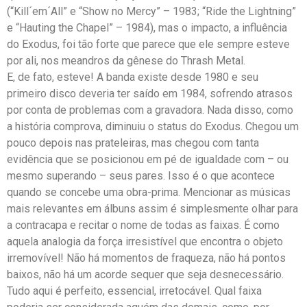
(“Kill´em´All” e “Show no Mercy” – 1983; “Ride the Lightning”
e “Hauting the Chapel” – 1984), mas o impacto, a influência
do Exodus, foi tão forte que parece que ele sempre esteve
por ali, nos meandros da gênese do Thrash Metal.
E, de fato, esteve! A banda existe desde 1980 e seu
primeiro disco deveria ter saído em 1984, sofrendo atrasos
por conta de problemas com a gravadora. Nada disso, como
a história comprova, diminuiu o status do Exodus. Chegou um
pouco depois nas prateleiras, mas chegou com tanta
evidência que se posicionou em pé de igualdade com – ou
mesmo superando – seus pares. Isso é o que acontece
quando se concebe uma obra-prima. Mencionar as músicas
mais relevantes em álbuns assim é simplesmente olhar para
a contracapa e recitar o nome de todas as faixas. É como
aquela analogia da força irresistível que encontra o objeto
irremovível! Não há momentos de fraqueza, não há pontos
baixos, não há um acorde sequer que seja desnecessário.
Tudo aqui é perfeito, essencial, irretocável. Qual faixa