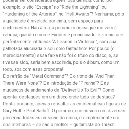
poderia ser considerada aquém das demais, como, por
exemplo, o são “Escape” no “Ride the Lightning”, ou
“Hardening of the Arteries”, no “Hell Awaits”? Nenhuma, pois
a qualidade é nivelada por cima, sem espaço para
enchimentos. Não à toa, a primeira música que me vem à
cabeça, quando o nome Exodus é pronunciado, é a mais que
perfeitamente intitulada “A Lesson in Violence”, com sua
palhetada alucinada e seu solo fantástico! Por pouco (e
merecidamente) essa faixa não foi o título do disco, e, se
tivesse sido, seria bem escolhida, pois o álbum, como um
todo, soa com essa proposta!
E o refrão de “Metal Command”? E o ritmo de “And Then
There Were None”? E a introdução de “Piranha”? E as
mudanças de andamento de “Deliver Us To Evil”? Como
apontar destaques em um disco onde tudo se destaca?
Resta, portanto, apenas ressaltar as emblemáticas figuras de
Gary Holt e Paul Balloff. O primeiro, que assina com diversas
parcerias todas as músicas do disco, é simplesmente um
dos melhores – se não o melhor – guitarrista do Thrash