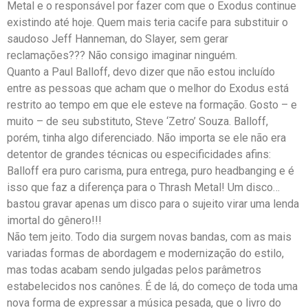
Metal e o responsável por fazer com que o Exodus continue
existindo até hoje. Quem mais teria cacife para substituir o
saudoso Jeff Hanneman, do Slayer, sem gerar
reclamações??? Não consigo imaginar ninguém.
Quanto a Paul Balloff, devo dizer que não estou incluído
entre as pessoas que acham que o melhor do Exodus está
restrito ao tempo em que ele esteve na formação. Gosto – e
muito – de seu substituto, Steve ‘Zetro’ Souza. Balloff,
porém, tinha algo diferenciado. Não importa se ele não era
detentor de grandes técnicas ou especificidades afins:
Balloff era puro carisma, pura entrega, puro headbanging e é
isso que faz a diferença para o Thrash Metal! Um disco…
bastou gravar apenas um disco para o sujeito virar uma lenda
imortal do gênero!!!
Não tem jeito. Todo dia surgem novas bandas, com as mais
variadas formas de abordagem e modernização do estilo,
mas todas acabam sendo julgadas pelos parâmetros
estabelecidos nos canônes. É de lá, do começo de toda uma
nova forma de expressar a música pesada, que o livro do