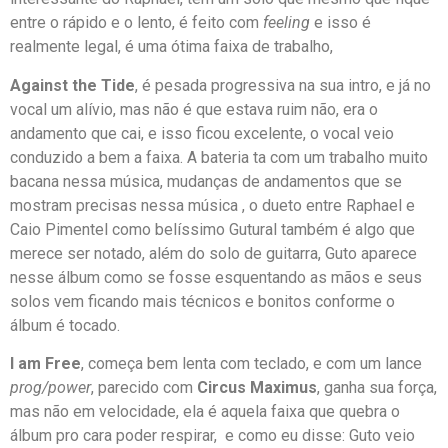
entre o rápido e o lento, é feito com
feeling
e isso é
realmente legal, é uma ótima faixa de trabalho,
Against the Tide
, é pesada progressiva na sua intro, e já no
vocal um alívio, mas não é que estava ruim não, era o
andamento que cai, e isso ficou excelente, o vocal veio
conduzido a bem a faixa. A bateria ta com um trabalho muito
bacana nessa música, mudanças de andamentos que se
mostram precisas nessa música , o dueto entre Raphael e
Caio Pimentel como belíssimo Gutural também é algo que
merece ser notado, além do solo de guitarra, Guto aparece
nesse álbum como se fosse esquentando as mãos e seus
solos vem ficando mais técnicos e bonitos conforme o
álbum é tocado.
I am Free
, começa bem lenta com teclado, e com um lance
prog/power
, parecido com
Circus Maximus
, ganha sua força,
mas não em velocidade, ela é aquela faixa que quebra o
álbum pro cara poder respirar, e como eu disse: Guto veio