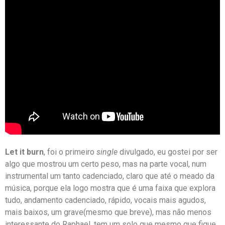
Let it burn
, foi o primeiro
single
divulgado, eu gostei por ser
algo que mostrou um certo peso, mas na parte vocal, num
instrumental um tanto cadenciado, claro que até o meado da
música, porque ela logo mostra que é uma faixa que explora
tudo, andamento cadenciado, rápido, vocais mais agudos,
mais baixos, um grave(mesmo que breve), mas não menos
interessante do Raphael, tem um solo que mesmo que fique