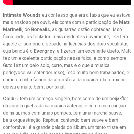
Intimate Wounds
eu confesso que era a faixa que eu estava
mais ansioso pra ouvir, ela conta com a participação de
Matt
Marinelli
, do
Borealis
, as guitarras estão dobradas, isso
ficou lindo, os teclados mais evidentes novamente, ela tem
aquele ar sombrio e pesado, influências dos dois vocalistas,
cuja banda é o
Evergrey
, e fizeram um excelente dueto, Matt
fez um excelente participação nessa faixa, e como sempre
Guto fez um belo solo, curto, mas é o que a música
pede(você vai entender isso), 5:40 muito bem trabalhados, e
como eu tinha falado da atmosfera da música, ela terminou
densa e muito bem , por sinal.
Colibri
, tem um começo singelo, bem como de um beija-flor,
da aquela quebrada na música anterior, é como uma canção
de ninar, mas com umas pompas, tem uma marcha suave,
bela orquestração, Raphael cantando bem suave e bem
confortável, é a grande balada do álbum, um tanto triste em