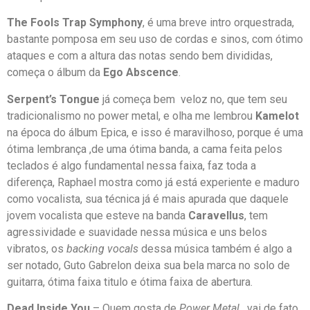
The Fools Trap Symphony
, é uma breve intro orquestrada,
bastante pomposa em seu uso de cordas e sinos, com ótimo
ataques e com a altura das notas sendo bem divididas,
começa o álbum da
Ego Abscence
.
Serpent’s Tongue
já começa bem veloz no, que tem seu
tradicionalismo no power metal, e olha me lembrou
Kamelot
na época do álbum Epica, e isso é maravilhoso, porque é uma
ótima lembrança ,de uma ótima banda, a cama feita pelos
teclados é algo fundamental nessa faixa, faz toda a
diferença, Raphael mostra como já está experiente e maduro
como vocalista, sua técnica já é mais apurada que daquele
jovem vocalista que esteve na banda
Caravellus
, tem
agressividade e suavidade nessa música e uns belos
vibratos, os
backing vocals
dessa música também é algo a
ser notado, Guto Gabrelon deixa sua bela marca no solo de
guitarra, ótima faixa titulo e ótima faixa de abertura.
Dead Inside You
– Quem gosta de
Power Metal
, vai de fato