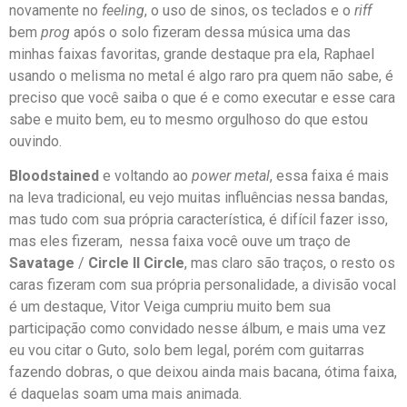
novamente no
feeling
, o uso de sinos, os teclados e o
riff
bem
prog
após o solo fizeram dessa música uma das
minhas faixas favoritas, grande destaque pra ela, Raphael
usando o melisma no metal é algo raro pra quem não sabe, é
preciso que você saiba o que é e como executar e esse cara
sabe e muito bem, eu to mesmo orgulhoso do que estou
ouvindo.
Bloodstained
e voltando ao
power metal
, essa faixa é mais
na leva tradicional, eu vejo muitas influências nessa bandas,
mas tudo com sua própria característica, é difícil fazer isso,
mas eles fizeram, nessa faixa você ouve um traço de
Savatage
/
Circle ll Circle
, mas claro são traços, o resto os
caras fizeram com sua própria personalidade, a divisão vocal
é um destaque, Vitor Veiga cumpriu muito bem sua
participação como convidado nesse álbum, e mais uma vez
eu vou citar o Guto, solo bem legal, porém com guitarras
fazendo dobras, o que deixou ainda mais bacana, ótima faixa,
é daquelas soam uma mais animada.