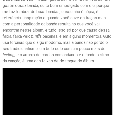
gostar dessa banda, eu to bem empolgado com ele, porque
me faz lembrar de boas bandas, e isso não é cópia, é
referência , inspiração e quando você ouve os traços mas,
com a personalidade da banda resulta no que você vai
encontrar nesse álbum, e tudo isso só por que causa dessa
faixa, faixa veloz,
riffs
bacanas, e em alguns momentos, Guto
usa tercinas que é algo moderno, mas a banda não perde o
seu tradicionalismo, um belo solo com um pouco mais de
feeling,
e o arranjo de cordas comandando e ditando o ritmo
da canção, é uma das faixas de destaque do álbum.