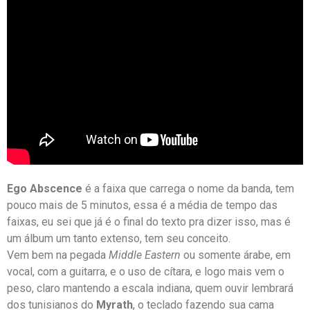
Ego Abscence
é a faixa que carrega o nome da banda, tem
pouco mais de 5 minutos, essa é a média de tempo das
faixas, eu sei que já é o final do texto pra dizer isso, mas é
um álbum um tanto extenso, tem seu conceito.
Vem bem na pegada
Middle Eastern
ou somente árabe, em
vocal, com a guitarra, e o uso de cítara, e logo mais vem o
peso, claro mantendo a escala indiana, quem ouvir lembrará
dos tunisianos do
Myrath
, o teclado fazendo sua cama