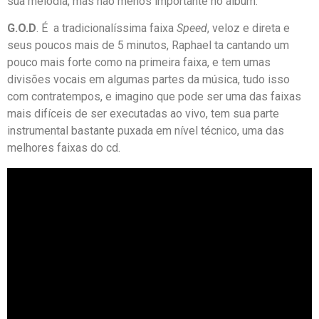
sua melodia, mas não menos importante no álbum.
G.O.D
. É a tradicionalíssima faixa
Speed
, veloz e direta e
seus poucos mais de 5 minutos, Raphael ta cantando um
pouco mais forte como na primeira faixa, e tem umas
divisões vocais em algumas partes da música, tudo isso
com contratempos, e imagino que pode ser uma das faixas
mais difíceis de ser executadas ao vivo, tem sua parte
instrumental bastante puxada em nível técnico, uma das
melhores faixas do cd.