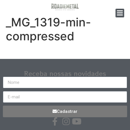
_MG_1319-min-
compressed
Receba nossas novidades
Cadastrar