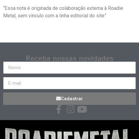
“Essa nota é originada de colaboração externa à Roadie
Metal, sem vínculo com a linha editorial do site”
Receba nossas novidades
Cadastrar