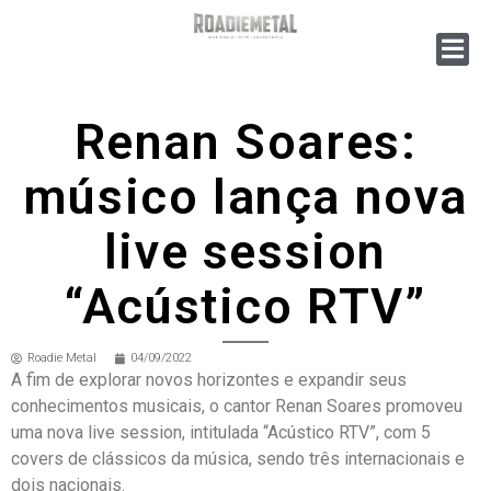
Renan Soares:
músico lança nova
live session
“Acústico RTV”
Roadie Metal
04/09/2022
A fim de explorar novos horizontes e expandir seus
conhecimentos musicais, o cantor Renan Soares promoveu
uma nova live session, intitulada “Acústico RTV”, com 5
covers de clássicos da música, sendo três internacionais e
dois nacionais.