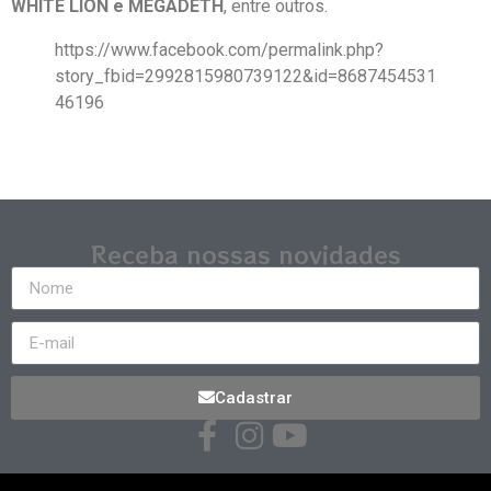
WHITE LION e MEGADETH
, entre outros.
https://www.facebook.com/permalink.php?
story_fbid=2992815980739122&id=8687454531
46196
Receba nossas novidades
Cadastrar