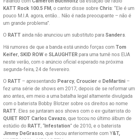
Falando com
Cameron Buchholtz
da estação de rádio
KATT Rock 100.5 FM
, o cantor disse sobre
Chris
: “Ele é um
pouco M.I.A. agora, então… Não é nada preocupante – não é
um grande problema”.
O
RATT
ainda não anunciou um substituto para
Sanders
.
Há rumores de que a banda está unindo forças com
Tom
Keifer
,
SKID ROW
e
SLAUGHTER
para uma turnê nos EUA
neste verão, com o anúncio oficial esperado na próxima
segunda-feira, 24 de fevereiro.
O
RATT
– apresentando
Pearcy
,
Croucier
e
DeMartini
–
fez uma série de shows em 2017, depois de se reformar um
ano antes, em meio a uma batalha legal altamente divulgada
com o baterista Bobby Blotzer sobre os direitos ao nome
RATT
. Eles se juntaram aos shows com o ex-guitarrista do
QUIET RIOT
Carlos Cavazo
, que tocou no último álbum de
estúdio do
RATT
, “
Infestation
” de 2010, e o baterista
Jimmy DeGrasso
, que tocou anteriormente com Y
&T,