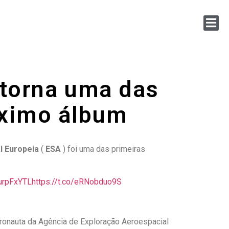
 torna uma das
óximo álbum
l Europeia
(
ESA
) foi uma das primeiras
jurpFxYTL
https://t.co/eRNobduo9S
tronauta da Agência de Exploração Aeroespacial