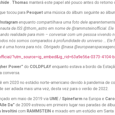
shide
.
Thomas
manterá este papel até pouco antes do retorno 
que tocou para
Pesquet
uma música do álbum seguinte ao álbum
Instagram
enquanto compartilhava uma foto dele aparentemen
stronauta da ISS @thom_astro em nome de @rammsteinofficial. El
rnando realidade para mim – conversar com um pessoa vivendo n
dos nós somos comparados à profundidade do universo … Ele fo
ue é uma honra para nós. Obrigado @nasa @europeanspaceagency
r_official/?utm_source=ig_embed&ig_rid=63a9e56a-0373-4104
gher Power”
do
COLDPLAY
enquanto estava a bordo da Estação
a conversa.
nê em 2020 no estádio norte-americano devido à pandemia de cor
 de ser adiada mais uma vez, desta vez para o verão de 2022.
ançado em maio de 2019 via
UME
/
Spinefarm
na Europa e
Caro
 Alle Da”
de 2009 estreou em primeiro lugar nas paradas de álb
 Involtini
com
RAMMSTEIN
e mixado em um estúdio em Santa M