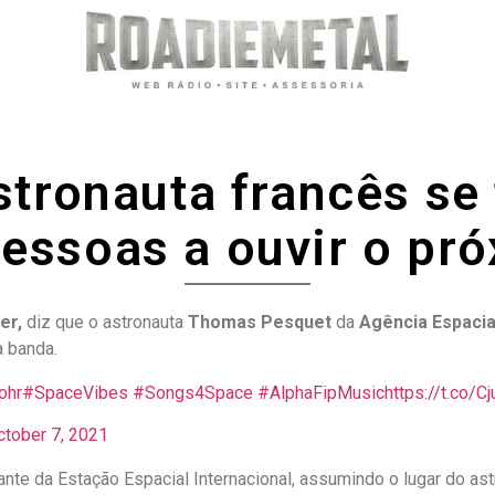
tronauta francês se
pessoas a ouvir o pr
er,
diz que o astronauta
Thomas Pesquet
da
Agência Espacia
 banda.
ohr
#SpaceVibes
#Songs4Space
#AlphaFipMusic
https://t.co/C
ctober 7, 2021
te da Estação Espacial Internacional, assumindo o lugar do as