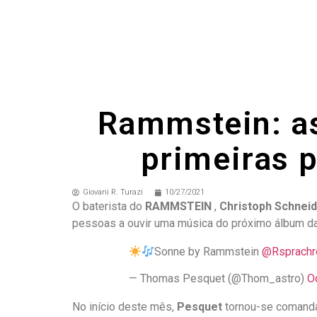
Rammstein: as
primeiras 
Giovani R. Turazi
10/27/2021
O baterista do
RAMMSTEIN
,
Christoph Schneid
pessoas a ouvir uma música do próximo álbum da
Sonne by Rammstein
@Rsprachr
— Thomas Pesquet (@Thom_astro)
O
No início deste mês,
Pesquet
tornou-se comandan