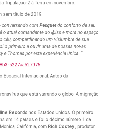
da Tripulação-2 à Terra em novembro.
 sem título de 2019.
te conversando com
Pesquet
do conforto de seu
e é o atual comandante do @iss e mora no espaço
o céu, compartilhando um vislumbre de sua
i o primeiro a ouvir uma de nossas novas
 e Thomas por esta experiência única. “
-b8b3-5227aa527975
 Espacial Internacional. Antes da
onavírus que está varrendo o globo. A migração
line Records
nos Estados Unidos. O primeiro
uns em 14 países e foi o décimo número 1 da
onica, Califórnia, com
Rich Costey
, produtor