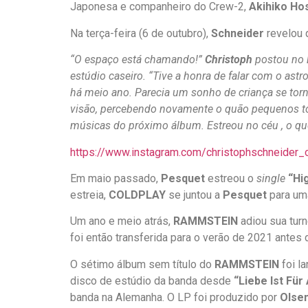
Japonesa e companheiro do Crew-2,
Akihiko Ho
Na terça-feira (6 de outubro),
Schneider
revelou 
“O espaço está chamando!”
Christoph
postou no
estúdio caseiro. “Tive a honra de falar com o a
há meio ano. Parecia um sonho de criança se to
visão, percebendo novamente o quão pequenos to
músicas do próximo álbum. Estreou no céu , o q
https://www.instagram.com/christophschneide
Em maio passado,
Pesquet
estreou o
single
“Hi
estreia,
COLDPLAY
se juntou a
Pesquet
para um
Um ano e meio atrás,
RAMMSTEIN
adiou sua tur
foi então transferida para o verão de 2021 antes
O sétimo álbum sem título do
RAMMSTEIN
foi l
disco de estúdio da banda desde
“Liebe Ist Für
banda na Alemanha. O LP foi produzido por
Olsen