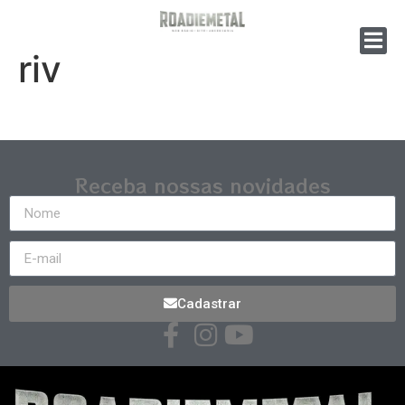
riv
Receba nossas novidades
Cadastrar