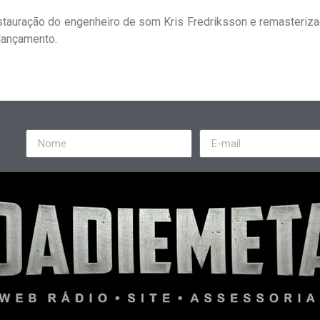
tauração do engenheiro de som Kris Fredriksson e remasteriza
lançamento.