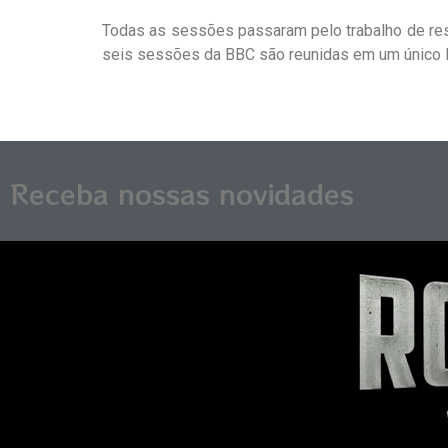
Todas as sessões passaram pelo trabalho de res
seis sessões da BBC são reunidas em um único 
Receba nossas novidades