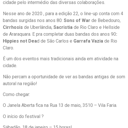
cidade pelo intermédio das diversas colaborações.
Nesse ano de 2020 , para a edição 22, o line-up conta com 4
bandas surgidas nos anos 80:
Sons of War
de Bebedouro,
Cirrhosis
de Uberlândia,
Sacristia
de Rio Claro e Hellside
de Araraquara. E pra completar duas bandas dos anos 90
:
Hippies not Dea
d de São Carlos e
Garrafa Vazia
de Rio
Claro.
É um dos eventos mais tradicionais ainda em atividade na
cidade.
Não percam a oportunidade de ver as bandas antigas de som
autoral na região!
Como chegar:
O Janela Aberta fica na Rua 13 de maio, 3510 – Vila Faria.
O início do festival ?
Sábadão, 18 de janeiro – 15 horas!