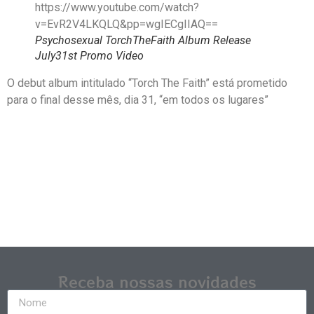
https://www.youtube.com/watch?
v=EvR2V4LKQLQ&pp=wgIECgIIAQ==
Psychosexual TorchTheFaith Album Release
July31st Promo Video
O debut album intitulado “Torch The Faith” está prometido
para o final desse mês, dia 31, “em todos os lugares”
Receba nossas novidades