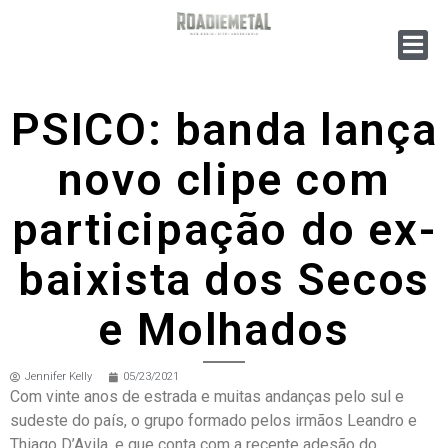
PSICO: banda lança
novo clipe com
participação do ex-
baixista dos Secos
e Molhados
Jennifer Kelly
05/23/2021
Com vinte anos de estrada e muitas andanças pelo sul e
sudeste do país, o grupo formado pelos irmãos Leandro e
Thiago D’Avila, e que conta com a recente adesão do