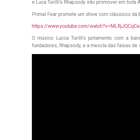
e Luca Turilli’s Rhapsody irão promover em toda 
Primal Fear promete um show com clássicos da b
https://www.youtube.com/watch?v=MLRjJQCqCe
O músico Lucca Turilli’s juntamento com a b
fundadores, Rhapsody, e a mescla das faixas de 