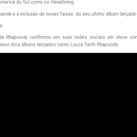
America do Sul como co-Headlining.
anda e a inclusão de novas faixas do seu ultimo álbum lançado
o
anda Rhapsody confirmou em suas redes sociais um show co
seus dois álbuns lançados como Lucca Turilli Rhapsody.