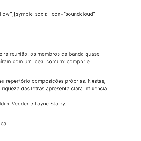
ollow”][symple_social icon=”soundcloud”
meira reunião, os membros da banda quase
euniram com um ideal comum: compor e
eu repertório composições próprias. Nestas,
iqueza das letras apresenta clara influência
dier Vedder e Layne Staley.
ica.