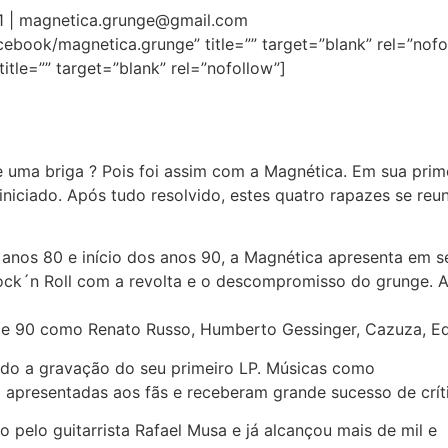
41 | magnetica.grunge@gmail.com
ebook/magnetica.grunge” title=”” target=”blank” rel=”nof
tle=”” target=”blank” rel=”nofollow”]
 uma briga ? Pois foi assim com a Magnética. Em sua pri
iniciado. Após tudo resolvido, estes quatro rapazes se r
 anos 80 e início dos anos 90, a Magnética apresenta em s
ck´n Roll com a revolta e o descompromisso do grunge. A r
0 e 90 como Renato Russo, Humberto Gessinger, Cazuza, Ed
ndo a gravação do seu primeiro LP. Músicas como
am apresentadas aos fãs e receberam grande sucesso de crít
 pelo guitarrista Rafael Musa e já alcançou mais de mil e