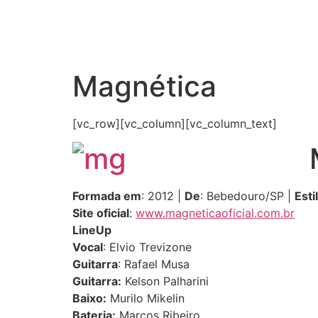
Magnética
[vc_row][vc_column][vc_column_text]
Formada em
: 2012 |
De
: Bebedouro/SP |
Esti
Site oficial
:
www.magneticaoficial.com.br
LineUp
Vocal
: Elvio Trevizone
Guitarra
: Rafael Musa
Guitarra:
Kelson Palharini
Baixo:
Murilo Mikelin
Bateria:
Marcos Ribeiro