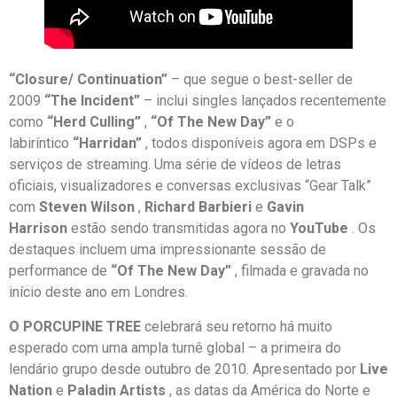
“Closure/ Continuation”
– que segue o best-seller de
2009
“The Incident”
– inclui singles lançados recentemente
como
“Herd Culling”
,
“Of The New Day”
e o
labiríntico
“Harridan”
, todos disponíveis agora em DSPs e
serviços de streaming. Uma série de vídeos de letras
oficiais, visualizadores e conversas exclusivas “Gear Talk”
com
Steven Wilson
,
Richard Barbieri
e
Gavin
Harrison
estão sendo transmitidas agora no
YouTube
. Os
destaques incluem uma impressionante sessão de
performance de
“Of The New Day”
, filmada e gravada no
início deste ano em Londres.
O PORCUPINE TREE
celebrará seu retorno há muito
esperado com uma ampla turnê global – a primeira do
lendário grupo desde outubro de 2010. Apresentado por
Live
Nation
e
Paladin Artists
, as datas da América do Norte e