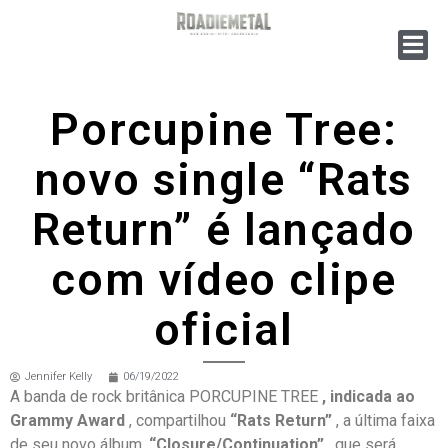
Porcupine Tree:
novo single “Rats
Return” é lançado
com vídeo clipe
oficial
Jennifer Kelly
06/19/2022
A banda de rock britânica PORCUPINE TREE
, indicada
ao
Grammy Award
, compartilhou
“Rats Return”
, a última faixa
de seu novo álbum,
“Closure/Continuation”
, que será