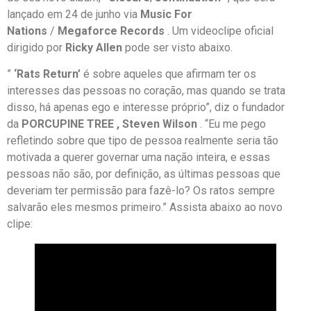
lançado em 24 de junho via
Music For
Nations
/
Megaforce Records
. Um videoclipe oficial
dirigido por
Ricky Allen
pode ser visto abaixo.
”
‘Rats Return’
é sobre aqueles que afirmam ter os
interesses das pessoas no coração, mas quando se trata
disso, há apenas ego e interesse próprio”, diz o fundador
da
PORCUPINE TREE , Steven Wilson
. “Eu me pego
refletindo sobre que tipo de pessoa realmente seria tão
motivada a querer governar uma nação inteira, e essas
pessoas não são, por definição, as últimas pessoas que
deveriam ter permissão para fazê-lo? Os ratos sempre
salvarão eles mesmos primeiro.” Assista abaixo ao novo
clipe: