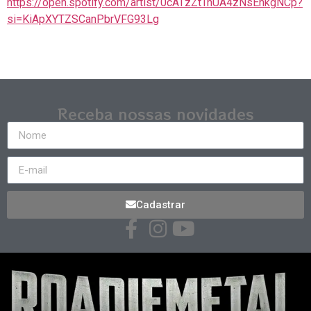
https://open.spotify.com/artist/0cATzZtTnUA4zNsEnkgNCp?
si=KiApXYTZSCanPbrVFG93Lg
Receba nossas novidades
Cadastrar