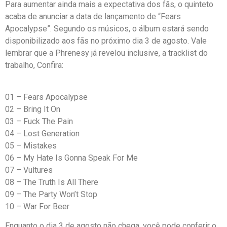
Para aumentar ainda mais a expectativa dos fãs, o quinteto
acaba de anunciar a data de lançamento de “Fears
Apocalypse”. Segundo os músicos, o álbum estará sendo
disponibilizado aos fãs no próximo dia 3 de agosto. Vale
lembrar que a Phrenesy já revelou inclusive, a tracklist do
trabalho, Confira:
01 – Fears Apocalypse
02 – Bring It On
03 – Fuck The Pain
04 – Lost Generation
05 – Mistakes
06 – My Hate Is Gonna Speak For Me
07 – Vultures
08 – The Truth Is All There
09 – The Party Won’t Stop
10 – War For Beer
Enquanto o dia 3 de agosto não chega, você pode conferir o