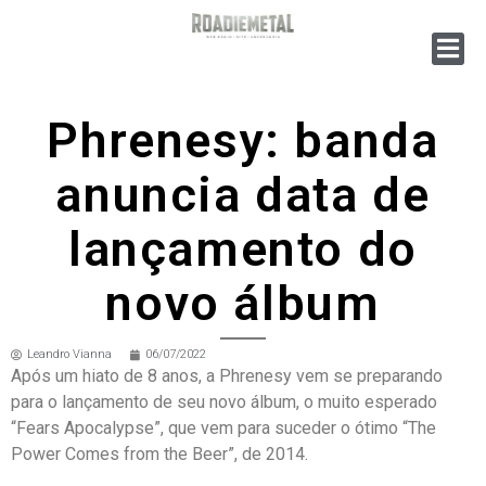
Phrenesy: banda
anuncia data de
lançamento do
novo álbum
Leandro Vianna
06/07/2022
Após um hiato de 8 anos, a Phrenesy vem se preparando
para o lançamento de seu novo álbum, o muito esperado
“Fears Apocalypse”, que vem para suceder o ótimo “The
Power Comes from the Beer”, de 2014.