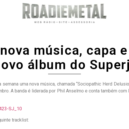
nova música, capa e 
novo álbum do Superj
 essa semana uma nova música, chamada “Sociopathic Herd Delusio
ovembro. A banda é liderada por Phil Anselmo e conta também c
inte tracklist: