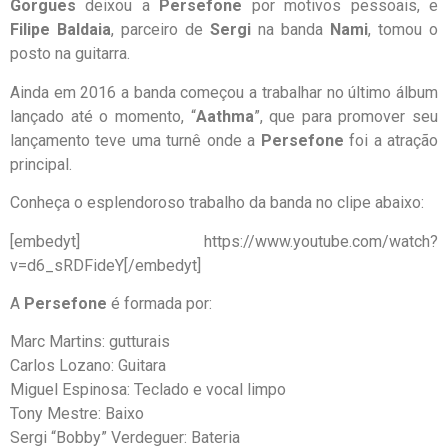
Gorgues
deixou a
Persefone
por motivos pessoais, e
Filipe Baldaia
, parceiro de
Sergi
na banda
Nami
, tomou o
posto na guitarra.
Ainda em 2016 a banda começou a trabalhar no último álbum
lançado até o momento, “
Aathma
”, que para promover seu
lançamento teve uma turnê onde a
Persefone
foi a atração
principal.
Conheça o esplendoroso trabalho da banda no clipe abaixo:
[embedyt] https://www.youtube.com/watch?
v=d6_sRDFideY[/embedyt]
A
Persefone
é formada por:
Marc Martins: gutturais
Carlos Lozano: Guitara
Miguel Espinosa: Teclado e vocal limpo
Tony Mestre: Baixo
Sergi “Bobby” Verdeguer: Bateria