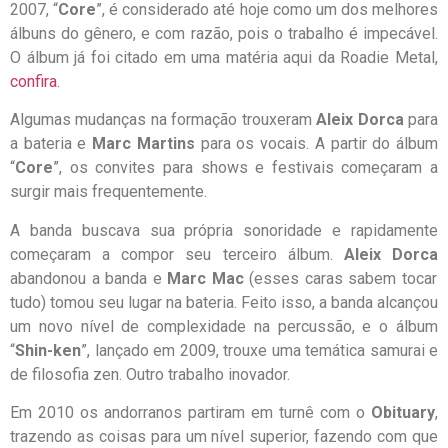
2007, “
Core
”, é considerado até hoje como um dos melhores
álbuns do gênero, e com razão, pois o trabalho é impecável.
O álbum já foi citado em uma matéria aqui da Roadie Metal,
confira
.
Algumas mudanças na formação trouxeram
Aleix Dorca
para
a bateria e
Marc Martins
para os vocais. A partir do álbum
“
Core
”, os convites para shows e festivais começaram a
surgir mais frequentemente.
A banda buscava sua própria sonoridade e rapidamente
começaram a compor seu terceiro álbum.
Aleix Dorca
abandonou a banda e
Marc Mac
(esses caras sabem tocar
tudo) tomou seu lugar na bateria. Feito isso, a banda alcançou
um novo nível de complexidade na percussão, e o álbum
“
Shin-ken
”, lançado em 2009, trouxe uma temática samurai e
de filosofia zen. Outro trabalho inovador.
Em 2010 os andorranos partiram em turnê com o
Obituary
,
trazendo as coisas para um nível superior, fazendo com que