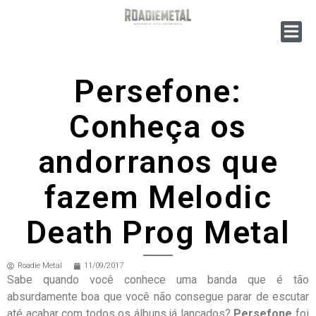
Persefone:
Conheça os
andorranos que
fazem Melodic
Death Prog Metal
Roadie Metal
11/09/2017
Sabe quando você conhece uma banda que é tão
absurdamente boa que você não consegue parar de escutar
até acabar com todos os álbuns já lançados?
Persefone
foi