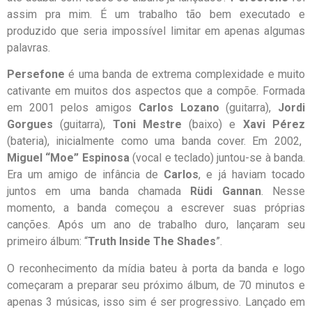
assim pra mim. É um trabalho tão bem executado e
produzido que seria impossível limitar em apenas algumas
palavras.
Persefone
é uma banda de extrema complexidade e muito
cativante em muitos dos aspectos que a compõe. Formada
em 2001 pelos amigos
Carlos Lozano
(guitarra),
Jordi
Gorgues
(guitarra),
Toni Mestre
(baixo) e
Xavi Pérez
(bateria), inicialmente como uma banda cover. Em 2002,
Miguel “Moe” Espinosa
(vocal e teclado) juntou-se à banda.
Era um amigo de infância de
Carlos
, e já haviam tocado
juntos em uma banda chamada
Rüdi Gannan
. Nesse
momento, a banda começou a escrever suas próprias
canções. Após um ano de trabalho duro, lançaram seu
primeiro álbum: “
Truth Inside The Shades
”.
O reconhecimento da mídia bateu à porta da banda e logo
começaram a preparar seu próximo álbum, de 70 minutos e
apenas 3 músicas, isso sim é ser progressivo. Lançado em