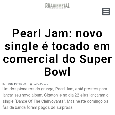
Pearl Jam: novo
single é tocado em
comercial do Super
Bowl
Pedro Henrique
02/03/2020
Um dos pioneiros do grunge, Pearl Jam, está prestes para
lançar seu novo álbum, Gigaton, e no dia 22 eles lançaram o
single “Dance Of The Clairvoyants”. Mas neste domingo os
fãs da banda foram pegos de surpresa.