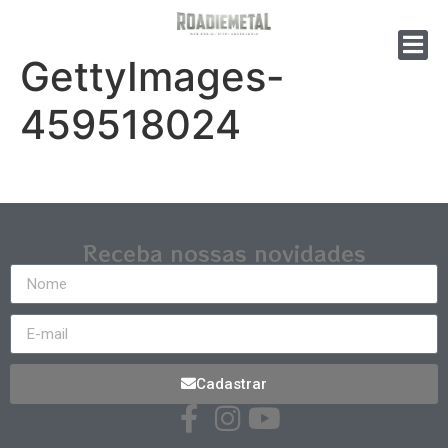
GettyImages-
459518024
Receba nossas novidades
Cadastrar