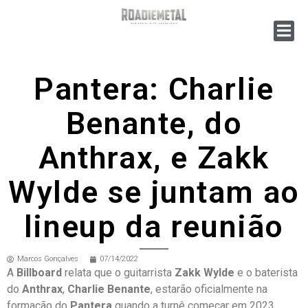
Pantera: Charlie
Benante, do
Anthrax, e Zakk
Wylde se juntam ao
lineup da reunião
Marcos Gonçalves
07/14/2022
A
Billboard
relata que o guitarrista
Zakk Wylde
e o baterista
do
Anthrax
,
Charlie Benante
, estarão oficialmente na
formação do
Pantera
quando a turnê começar em 2023.