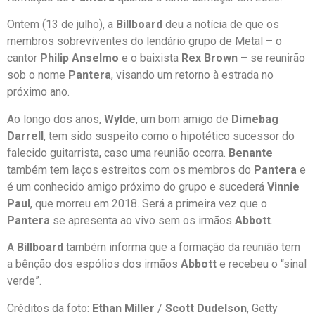
Ontem (13 de julho), a
Billboard
deu a notícia de que os
membros sobreviventes do lendário grupo de Metal – o
cantor
Philip Anselmo
e o baixista
Rex Brown
– se reunirão
sob o nome
Pantera
, visando um retorno à estrada no
próximo ano.
Ao longo dos anos,
Wylde
, um bom amigo de
Dimebag
Darrell
, tem sido suspeito como o hipotético sucessor do
falecido guitarrista, caso uma reunião ocorra.
Benante
também tem laços estreitos com os membros do
Pantera
e
é um conhecido amigo próximo do grupo e sucederá
Vinnie
Paul
, que morreu em 2018. Será a primeira vez que o
Pantera
se apresenta ao vivo sem os irmãos
Abbott
.
A
Billboard
também informa que a formação da reunião tem
a bênção dos espólios dos irmãos
Abbott
e recebeu o “sinal
verde”.
Créditos da foto:
Ethan Miller
/
Scott Dudelson
, Getty