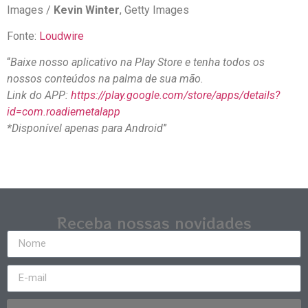
Images /
Kevin Winter
, Getty Images
Fonte:
Loudwire
“
Baixe nosso aplicativo na Play Store e tenha todos os
nossos conteúdos na palma de sua mão.
Link do APP:
https://play.google.com/store/apps/details?
id=com.roadiemetalapp
*Disponível apenas para Android
”
Receba nossas novidades