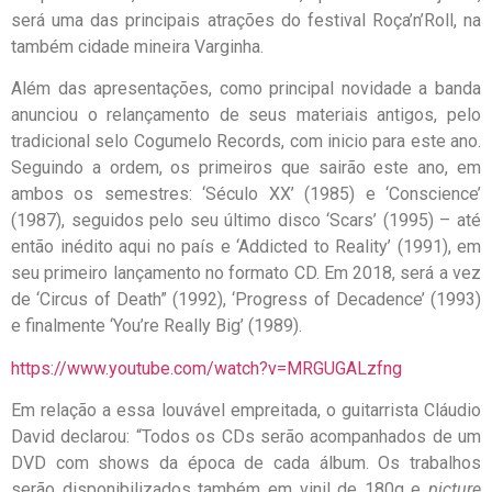
será uma das principais atrações do festival Roça’n’Roll, na
também cidade mineira Varginha.
Além das apresentações, como principal novidade a banda
anunciou o relançamento de seus materiais antigos, pelo
tradicional selo Cogumelo Records, com inicio para este ano.
Seguindo a ordem, os primeiros que sairão este ano, em
ambos os semestres: ‘Século XX’ (1985) e ‘Conscience’
(1987), seguidos pelo seu último disco ‘Scars’ (1995) – até
então inédito aqui no país e ‘Addicted to Reality’ (1991), em
seu primeiro lançamento no formato CD. Em 2018, será a vez
de ‘Circus of Death” (1992), ‘Progress of Decadence’ (1993)
e finalmente ‘You’re Really Big’ (1989).
https://www.youtube.com/watch?v=MRGUGALzfng
Em relação a essa louvável empreitada, o guitarrista Cláudio
David declarou: “Todos os CDs serão acompanhados de um
DVD com shows da época de cada álbum. Os trabalhos
serão disponibilizados também em vinil de 180g e
picture