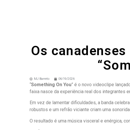
Os canadenses d
“Som
MJ Barreto
06/19/2026
“
Something On You
” é o novo videoclipe lança
faixa nasce da experiência real dos integrantes 
Em vez de lamentar dificuldades, a banda celebra
robustos e um refrão viciante criam uma sonorida
O resultado é uma música visceral e enérgica, c