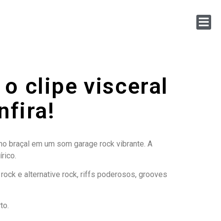
o clipe visceral
fira!
lho braçal em um som garage rock vibrante. A
rico.
ock e alternative rock, riffs poderosos, grooves
to.