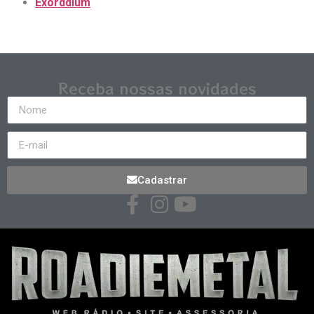
Exorddium
Receba nossas novidades
Cadastrar