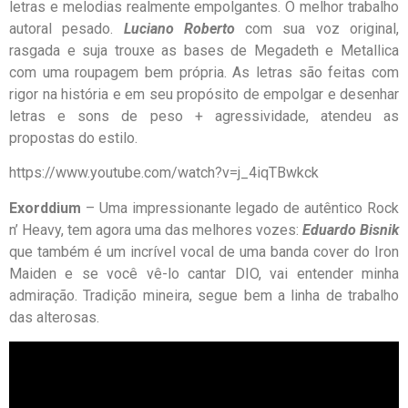
letras e melodias realmente empolgantes. O melhor trabalho
autoral pesado.
Luciano Roberto
com sua voz original,
rasgada e suja trouxe as bases de Megadeth e Metallica
com uma roupagem bem própria. As letras são feitas com
rigor na história e em seu propósito de empolgar e desenhar
letras e sons de peso + agressividade, atendeu as
propostas do estilo.
https://www.youtube.com/watch?v=j_4iqTBwkck
Exorddium
– Uma impressionante legado de autêntico Rock
n’ Heavy, tem agora uma das melhores vozes:
Eduardo Bisnik
que também é um incrível vocal de uma banda cover do Iron
Maiden e se você vê-lo cantar DIO, vai entender minha
admiração. Tradição mineira, segue bem a linha de trabalho
das alterosas.