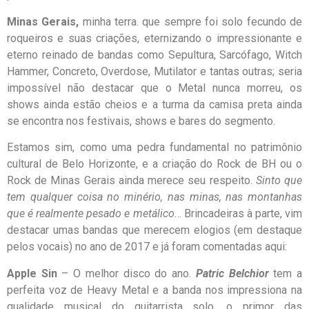
Minas Gerais,
minha terra. que sempre foi solo fecundo de
roqueiros e suas criações, eternizando o impressionante e
eterno reinado de bandas como Sepultura, Sarcófago, Witch
Hammer, Concreto, Overdose, Mutilator e tantas outras; seria
impossível não destacar que o Metal nunca morreu, os
shows ainda estão cheios e a turma da camisa preta ainda
se encontra nos festivais, shows e bares do segmento.
Estamos sim, como uma pedra fundamental no patrimônio
cultural de Belo Horizonte, e a criação do Rock de BH ou o
Rock de Minas Gerais ainda merece seu respeito.
Sinto que
tem qualquer coisa no minério, nas minas, nas montanhas
que é realmente pesado e metálico.
.. Brincadeiras à parte, vim
destacar umas bandas que merecem elogios (em destaque
pelos vocais) no ano de 2017 e já foram comentadas aqui:
Apple Sin
– O melhor disco do ano.
Patric
Belchior
tem a
perfeita voz de Heavy Metal e a banda nos impressiona na
qualidade musical do guitarrista solo, o primor das