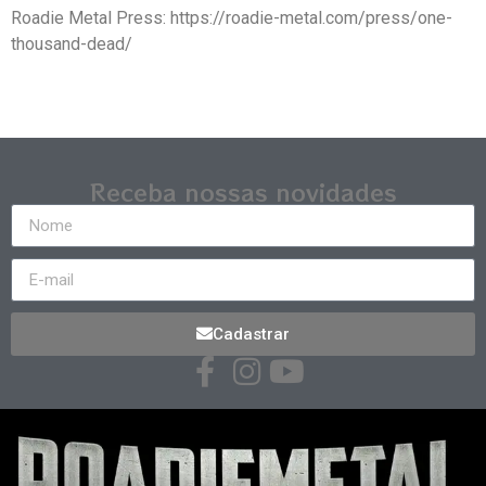
Roadie Metal Press: https://roadie-metal.com/press/one-
thousand-dead/
Receba nossas novidades
Cadastrar