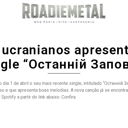
: ucranianos apresen
ngle “Останній Запов
dia 1 de abril o seu mais recente single, intitulado “Останній З
o e que apresenta boas melodias. A nova canção já se encontra 
otify a partir do link abaixo. Confira: