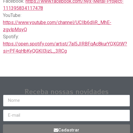
Facebook:
https://www.facebook.com/Nyx-Metal-Project-
111395834117478
YouTube:
https://www.youtube.com/channel/UCIlb6dliR_MhE-
zgvlpMsyQ
Spotify:
https://open.spotify.com/artist/7al5JIRBFqAc8kurYQXGtW?
si=PF4qHbKyQGKIl3jzL_3RCg
Receba nossas novidades
Cadastrar