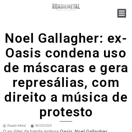
Noel Gallagher: ex-
Oasis condena uso
de máscaras e gera
represálias, com
direito a música de
protesto
Roadie Metal
09/20/2020
O ex líder da banda inglesa
Oasis
,
Noel Gallagher
,