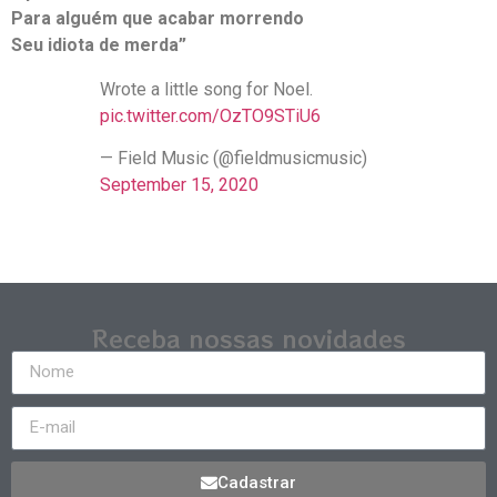
Para alguém que acabar morrendo
Seu idiota de merda”
Wrote a little song for Noel.
pic.twitter.com/OzTO9STiU6
— Field Music (@fieldmusicmusic)
September 15, 2020
Receba nossas novidades
Cadastrar