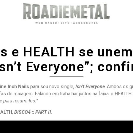
ls e HEALTH se unem
Isn’t Everyone”; confi
ine Inch Nails
para seu novo single,
Isn’t Everyone
. Ambos os g
as de mixagem. Falando em trabalhar juntos na faixa, o HEALTH a
e para resumi-los.
”
EALTH
,
DISCO4 :: PART II
.