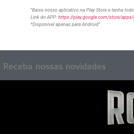
“
Baixe nosso aplicativo na Play Store e tenha to
Link do APP:
https://play.google.com/store/apps
*Disponível apenas para Android
”
Receba nossas novidades