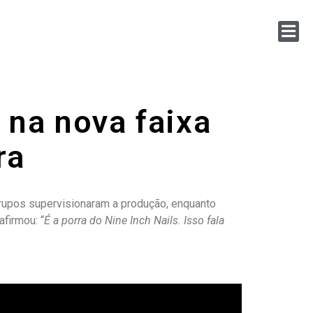
 na nova faixa
ra
rupos supervisionaram a produção, enquanto
firmou: “
É a porra do Nine Inch Nails. Isso fala