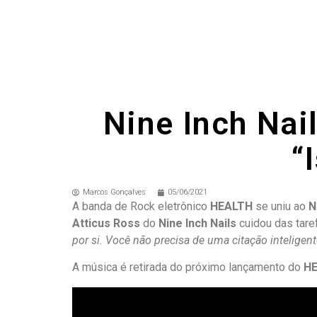
Nine Inch Nai
“
Marcos Gonçalves
05/06/2021
A banda de Rock eletrônico
HEALTH
se uniu ao
N
Atticus Ross
do
Nine Inch Nails
cuidou das taref
por si. Você não precisa de uma citação inteligent
A música é retirada do próximo lançamento do
H