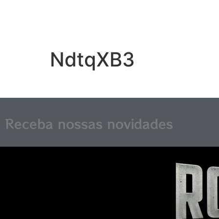
NdtqXB3
Receba nossas novidades