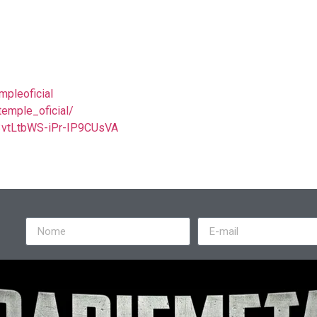
pleoficial
emple_oficial/
3vtLtbWS-iPr-IP9CUsVA