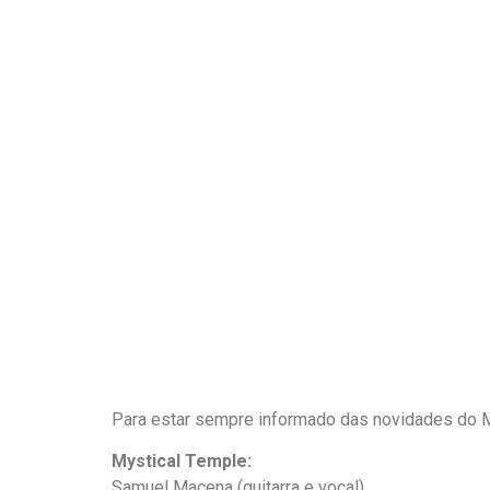
Para estar sempre informado das novidades do M
Mystical Temple:
Samuel Macena (guitarra e vocal)