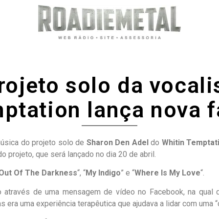
rojeto solo da vocali
ptation lança nova f
música do projeto solo de
Sharon Den Adel
do
Whitin Temptat
do projeto, que será lançado no dia 20 de abril.
Out Of The Darkness
“, “
My Indigo
” e “
Where Is My Love
“.
eto através de uma mensagem de vídeo no Facebook, na qual 
era uma experiência terapêutica que ajudava a lidar com uma “cr