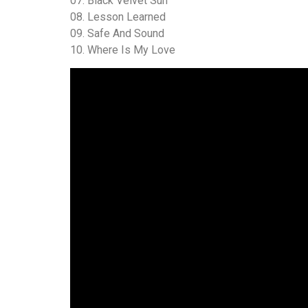
07. Black Velvet Sun
08. Lesson Learned
09. Safe And Sound
10. Where Is My Love