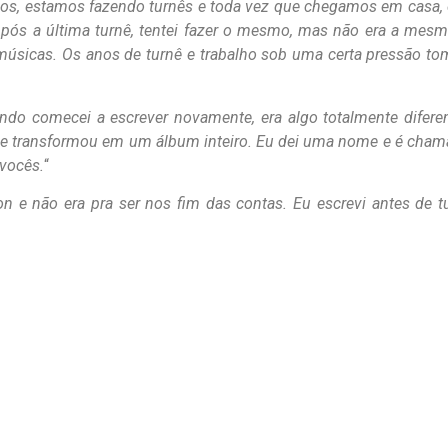
nos, estamos fazendo turnês e toda vez que chegamos em casa,
Após a última turnê, tentei fazer o mesmo, mas não era a mes
úsicas. Os anos de turnê e trabalho sob uma certa pressão tom
do comecei a escrever novamente, era algo totalmente difere
 se transformou em um álbum inteiro. Eu dei uma nome e é cham
 vocês.
“
 e não era pra ser nos fim das contas. Eu escrevi antes de 