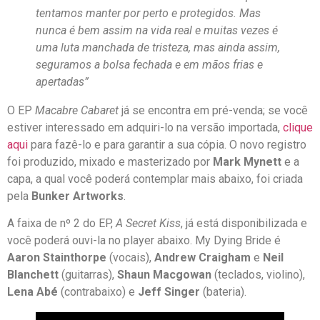
tentamos manter por perto e protegidos. Mas
nunca é bem assim na vida real e muitas vezes é
uma luta manchada de tristeza, mas ainda assim,
seguramos a bolsa fechada e em mãos frias e
apertadas”
O EP
Macabre Cabaret
já se encontra em pré-venda; se você
estiver interessado em adquiri-lo na versão importada,
clique
aqui
para fazê-lo e para garantir a sua cópia. O novo registro
foi produzido, mixado e masterizado por
Mark Mynett
e a
capa, a qual você poderá contemplar mais abaixo, foi criada
pela
Bunker Artworks
.
A faixa de nº 2 do EP,
A Secret Kiss
, já está disponibilizada e
você poderá ouvi-la no player abaixo. My Dying Bride é
Aaron Stainthorpe
(vocais),
Andrew Craigham
e
Neil
Blanchett
(guitarras),
Shaun Macgowan
(teclados, violino),
Lena Abé
(contrabaixo) e
Jeff Singer
(bateria).