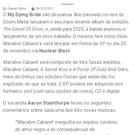
Roadie Metal
09/25/2020
O
My Dying Bride
não descansa. Ano passado os reis do
Doom Metal lançaram o seu mais recente álbum de estúdio,
The Ghost Of Orion
, e, ainda para 2020, a banda anunciou o
lançamento de um novo trabalho. O mesmo terá como título
Macabre Cabaret
e será lançado em forma de EP no dia 20
de novembro via
Nuclear Blast
.
Macabre Cabaret
será composto de três faixas inéditas,
Macabre Cabaret, A Secret Kiss
e
A Purse Of Gold And Stars
,
mais um bônus nas edições físicas que ainda não foi
explicado do que se trata. O EP poderá ser adquirido nos
formatos vinil (com seis opções de cores), CD e digital.
O vocalista
Aaron Stainthorpe
teceu os seguintes
comentários sobre cada uma das três novas músicas.
“’Macabre Cabaret’ mergulha no império sombrio
do amor negro e as consequências da